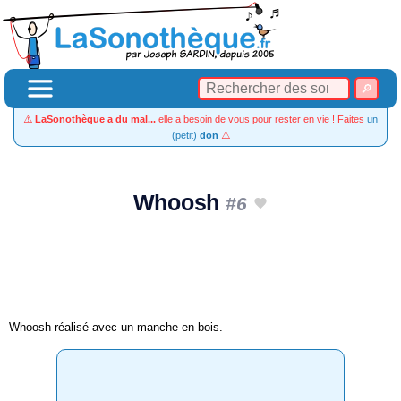
⚠️
LaSonothèque a du mal...
elle a besoin de vous pour rester en vie ! Faites
un
(petit)
don
⚠️
Whoosh
#6
Whoosh réalisé avec un manche en bois.