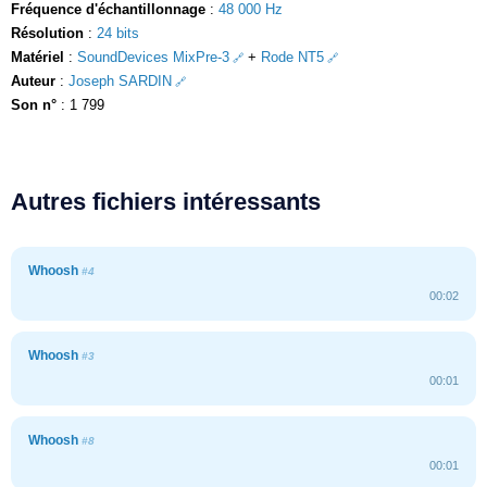
Fréquence d'échantillonnage
:
48 000 Hz
Résolution
:
24 bits
Matériel
:
SoundDevices MixPre-3
+
Rode NT5
Auteur
:
Joseph SARDIN
Son n°
: 1 799
Autres fichiers intéressants
Whoosh
#4
00:02
Whoosh
#3
00:01
Whoosh
#8
00:01