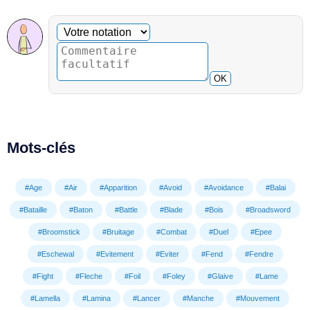
Commentaire facultatif
Votre notation
OK
Mots-clés
#Age
#Air
#Apparition
#Avoid
#Avoidance
#Balai
#Bataille
#Baton
#Battle
#Blade
#Bois
#Broadsword
#Broomstick
#Bruitage
#Combat
#Duel
#Epee
#Eschewal
#Evitement
#Eviter
#Fend
#Fendre
#Fight
#Fleche
#Foil
#Foley
#Glaive
#Lame
#Lamella
#Lamina
#Lancer
#Manche
#Mouvement