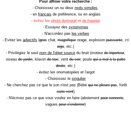
Pour affiner votre recherche :
- Choisissez un ou deux
mots simples
,
- en
français
de préférence, ou en anglais
-
évitez les
phote dortograf
et
de frapppe
- Essayez des
synonymes
- N'accordez pas
les verbes
- Evitez les
adjectifs
(
gros
chat,
magnifique
orage, explosion
puissante
, cri
aigu
, etc.)
- Privilégiez le seul
nom de l'objet source
du bruit (moteur
de triporteur
,
oiseau
de jardin
, klaxon
de taxi
, vent
du soir
, poule
qui a mal à la patte
droite
, etc.)
- évitez les onomatopées et l'argot
- Choisissez le
singulier
- Ne cherchez pas ce que le son n'est pas (Bébé
qui ne pleure pas
, forêt
sans vent
)
- N'écrivez pas ce que vous voulez en faire (aboiement
pour sonnerie
,
vagues
pour s'endormir
)