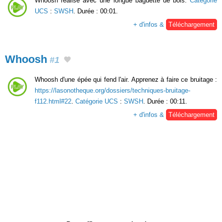
Whoosh réalisé avec une longue baguette de bois.
Catégorie
UCS
:
SWSH
. Durée : 00:01.
+ d'infos &
Téléchargement
Whoosh
#1
Whoosh d'une épée qui fend l'air. Apprenez à faire ce bruitage :
https://lasonotheque.org/dossiers/techniques-bruitage-
f112.html#22
.
Catégorie UCS
:
SWSH
. Durée : 00:11.
+ d'infos &
Téléchargement