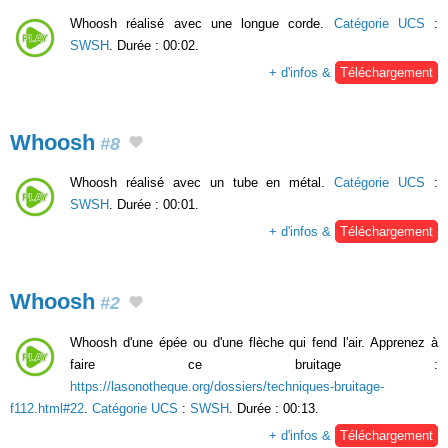
Whoosh réalisé avec une longue corde.
Catégorie UCS
:
SWSH
. Durée : 00:02.
+ d'infos &
Téléchargement
Whoosh
#8
Whoosh réalisé avec un tube en métal.
Catégorie UCS
:
SWSH
. Durée : 00:01.
+ d'infos &
Téléchargement
Whoosh
#2
Whoosh d'une épée ou d'une flèche qui fend l'air. Apprenez à
faire ce bruitage :
https://lasonotheque.org/dossiers/techniques-bruitage-
f112.html#22
.
Catégorie UCS
:
SWSH
. Durée : 00:13.
+ d'infos &
Téléchargement