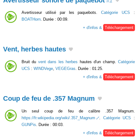
Avertisseur sonore de paquebot
#1
Avertisseur utilisé par les paquebots.
Catégorie UCS
:
BOATHorn
. Durée : 00:09.
+ d'infos &
Téléchargement
Vent, herbes hautes
Bruit du
vent dans les herbes
hautes d'un champ.
Catégorie
UCS
:
WINDVege
,
VEGEGras
. Durée : 01:25.
+ d'infos &
Téléchargement
Coup de feu de .357 Magnum
Un seul coup de feu de calibre .357 Magnum.
https://fr.wikipedia.org/wiki/.357_Magnum
.
Catégorie UCS
:
GUNPis
. Durée : 00:03.
+ d'infos &
Téléchargement