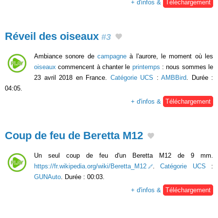
+ d'infos &
Téléchargement
Réveil des oiseaux
#3
Ambiance sonore de
campagne
à l'aurore, le moment où les
oiseaux
commencent à chanter le
printemps
: nous sommes le
23 avril 2018 en France.
Catégorie UCS
:
AMBBird
. Durée :
04:05.
+ d'infos &
Téléchargement
Coup de feu de Beretta M12
Un seul coup de feu d'un Beretta M12 de 9 mm.
https://fr.wikipedia.org/wiki/Beretta_M12
.
Catégorie UCS
:
GUNAuto
. Durée : 00:03.
+ d'infos &
Téléchargement