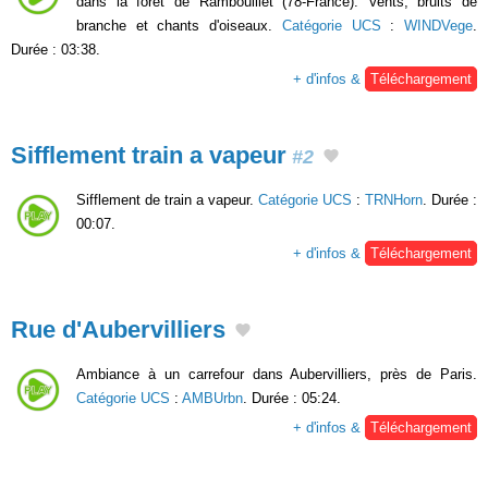
dans la forêt de Rambouillet (78-France). Vents, bruits de
branche et chants d'oiseaux.
Catégorie UCS
:
WINDVege
.
Durée : 03:38.
+ d'infos &
Téléchargement
Sifflement train a vapeur
#2
Sifflement de train a vapeur.
Catégorie UCS
:
TRNHorn
. Durée :
00:07.
+ d'infos &
Téléchargement
Rue d'Aubervilliers
Ambiance à un carrefour dans Aubervilliers, près de Paris.
Catégorie UCS
:
AMBUrbn
. Durée : 05:24.
+ d'infos &
Téléchargement