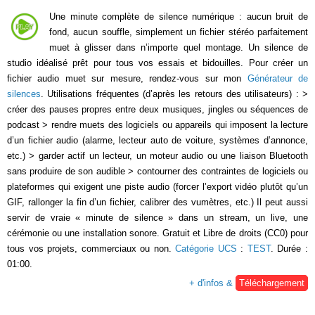
Une minute complète de silence numérique : aucun bruit de
fond, aucun souffle, simplement un fichier stéréo parfaitement
muet à glisser dans n’importe quel montage. Un silence de
studio idéalisé prêt pour tous vos essais et bidouilles. Pour créer un
fichier audio muet sur mesure, rendez-vous sur mon
Générateur de
silences
. Utilisations fréquentes (d’après les retours des utilisateurs) : >
créer des pauses propres entre deux musiques, jingles ou séquences de
podcast > rendre muets des logiciels ou appareils qui imposent la lecture
d’un fichier audio (alarme, lecteur auto de voiture, systèmes d’annonce,
etc.) > garder actif un lecteur, un moteur audio ou une liaison Bluetooth
sans produire de son audible > contourner des contraintes de logiciels ou
plateformes qui exigent une piste audio (forcer l’export vidéo plutôt qu’un
GIF, rallonger la fin d’un fichier, calibrer des vumètres, etc.) Il peut aussi
servir de vraie « minute de silence » dans un stream, un live, une
cérémonie ou une installation sonore. Gratuit et Libre de droits (CC0) pour
tous vos projets, commerciaux ou non.
Catégorie UCS
:
TEST
. Durée :
01:00.
+ d'infos &
Téléchargement