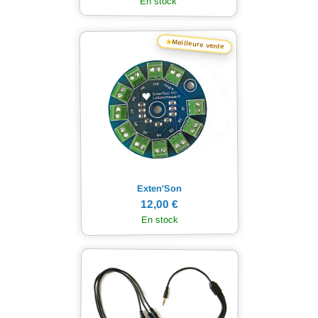
En stock
★
Meilleure vente
Exten'Son
12,00 €
En stock