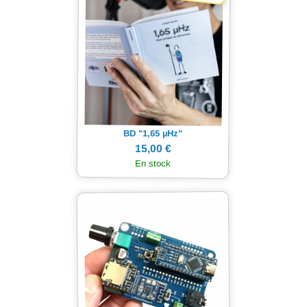
BD "1,65
µ
Hz"
15,00 €
En stock