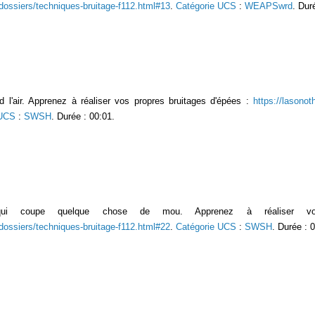
/dossiers/techniques-bruitage-f112.html#13
.
Catégorie UCS
:
WEAPSwrd
. Dur
d l'air. Apprenez à réaliser vos propres bruitages d'épées :
https://lasonot
 UCS
:
SWSH
. Durée : 00:01.
qui coupe quelque chose de mou. Apprenez à réaliser vos
/dossiers/techniques-bruitage-f112.html#22
.
Catégorie UCS
:
SWSH
. Durée : 