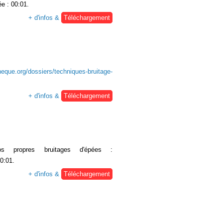
ée : 00:01.
+ d'infos &
Téléchargement
heque.org/dossiers/techniques-bruitage-
+ d'infos &
Téléchargement
 propres bruitages d'épées :
00:01.
+ d'infos &
Téléchargement