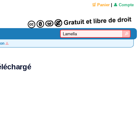
🛒 Panier
|
👤 Compte
on
⚠️
éléchargé