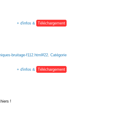
+ d'infos &
Téléchargement
niques-bruitage-f112.html#22
.
Catégorie
+ d'infos &
Téléchargement
hiers !