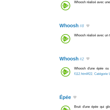
Whoosh réalisé avec une
Whoosh
#8
Whoosh réalisé avec un 
Whoosh
#2
Whoosh d'une épée ou d'
f112.html#22
.
Catégorie
Épée
Bruit d'une épée qui gl