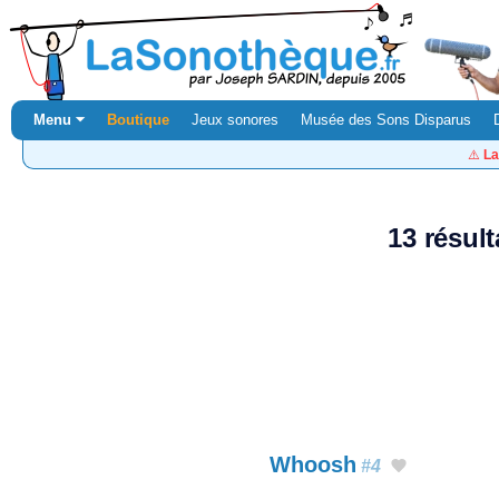
Menu ⏷
Boutique
Jeux sonores
Musée des Sons Disparus
⚠️
La
13 résul
Whoosh
#4