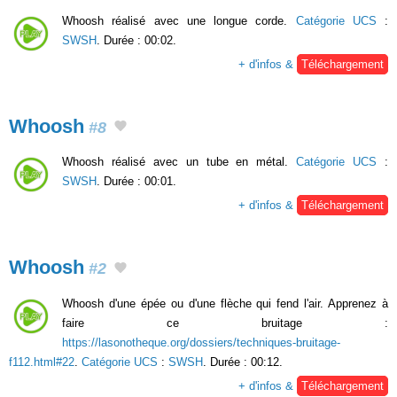
Whoosh réalisé avec une longue corde.
Catégorie UCS
:
SWSH
. Durée : 00:02.
+ d'infos &
Téléchargement
Whoosh
#8
Whoosh réalisé avec un tube en métal.
Catégorie UCS
:
SWSH
. Durée : 00:01.
+ d'infos &
Téléchargement
Whoosh
#2
Whoosh d'une épée ou d'une flèche qui fend l'air. Apprenez à
faire ce bruitage :
https://lasonotheque.org/dossiers/techniques-bruitage-
f112.html#22
.
Catégorie UCS
:
SWSH
. Durée : 00:12.
+ d'infos &
Téléchargement