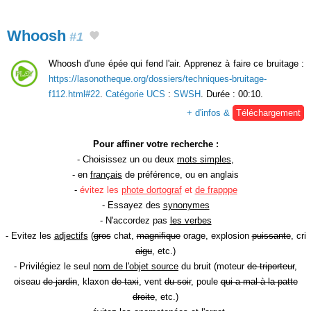
Whoosh
#1
Whoosh d'une épée qui fend l'air. Apprenez à faire ce bruitage :
https://lasonotheque.org/dossiers/techniques-bruitage-
f112.html#22
.
Catégorie UCS
:
SWSH
. Durée : 00:10.
+ d'infos &
Téléchargement
Pour affiner votre recherche :
- Choisissez un ou deux
mots simples
,
- en
français
de préférence, ou en anglais
-
évitez les
phote dortograf
et
de frapppe
- Essayez des
synonymes
- N'accordez pas
les verbes
- Evitez les
adjectifs
(
gros
chat,
magnifique
orage, explosion
puissante
, cri
aigu
, etc.)
- Privilégiez le seul
nom de l'objet source
du bruit (moteur
de triporteur
,
oiseau
de jardin
, klaxon
de taxi
, vent
du soir
, poule
qui a mal à la patte
droite
, etc.)