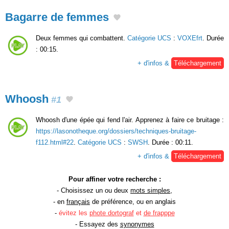
Bagarre de femmes
Deux femmes qui combattent.
Catégorie UCS
:
VOXEfrt
. Durée
: 00:15.
+ d'infos &
Téléchargement
Whoosh
#1
Whoosh d'une épée qui fend l'air. Apprenez à faire ce bruitage :
https://lasonotheque.org/dossiers/techniques-bruitage-
f112.html#22
.
Catégorie UCS
:
SWSH
. Durée : 00:11.
+ d'infos &
Téléchargement
Pour affiner votre recherche :
- Choisissez un ou deux
mots simples
,
- en
français
de préférence, ou en anglais
-
évitez les
phote dortograf
et
de frapppe
- Essayez des
synonymes