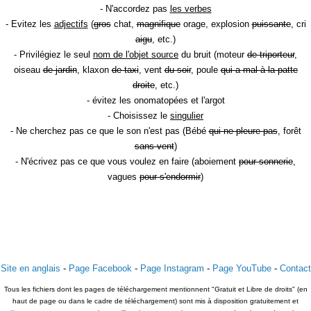
- N'accordez pas
les verbes
- Evitez les
adjectifs
(
gros
chat,
magnifique
orage, explosion
puissante
, cri
aigu
, etc.)
- Privilégiez le seul
nom de l'objet source
du bruit (moteur
de triporteur
,
oiseau
de jardin
, klaxon
de taxi
, vent
du soir
, poule
qui a mal à la patte
droite
, etc.)
- évitez les onomatopées et l'argot
- Choisissez le
singulier
- Ne cherchez pas ce que le son n'est pas (Bébé
qui ne pleure pas
, forêt
sans vent
)
- N'écrivez pas ce que vous voulez en faire (aboiement
pour sonnerie
,
vagues
pour s'endormir
)
Site en anglais
-
Page Facebook
-
Page Instagram
-
Page YouTube
-
Contact
Tous les fichiers dont les pages de téléchargement mentionnent "Gratuit et Libre de droits" (en
haut de page ou dans le cadre de téléchargement) sont mis à disposition gratuitement et