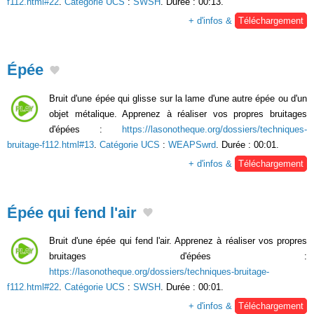
f112.html#22
.
Catégorie UCS
:
SWSH
. Durée : 00:13.
+ d'infos &
Téléchargement
Épée
Bruit d'une épée qui glisse sur la lame d'une autre épée ou d'un
objet métalique. Apprenez à réaliser vos propres bruitages
d'épées :
https://lasonotheque.org/dossiers/techniques-
bruitage-f112.html#13
.
Catégorie UCS
:
WEAPSwrd
. Durée : 00:01.
+ d'infos &
Téléchargement
Épée qui fend l'air
Bruit d'une épée qui fend l'air. Apprenez à réaliser vos propres
bruitages d'épées :
https://lasonotheque.org/dossiers/techniques-bruitage-
f112.html#22
.
Catégorie UCS
:
SWSH
. Durée : 00:01.
+ d'infos &
Téléchargement