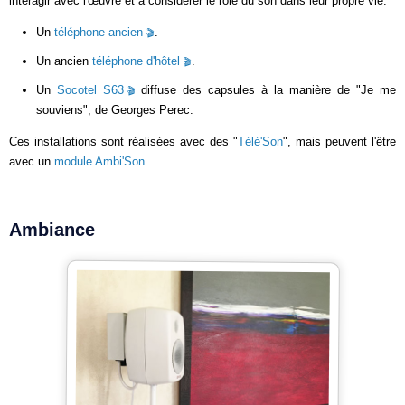
interagir avec l'œuvre et à considérer le rôle du son dans leur propre vie.
Un
téléphone ancien
.
Un ancien
téléphone d'hôtel
.
Un
Socotel S63
diffuse des capsules à la manière de "Je me
souviens", de Georges Perec.
Ces installations sont réalisées avec des "
Télé'Son
", mais peuvent l'être
avec un
module Ambi'Son
.
Ambiance