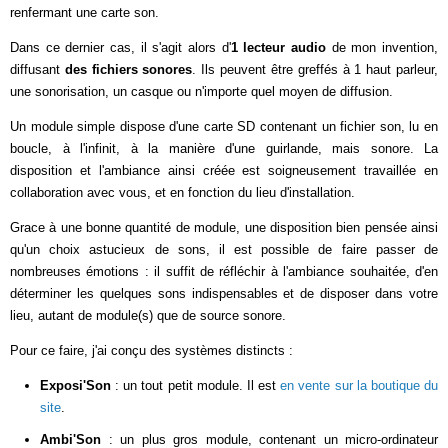
renfermant une carte son.
Dans ce dernier cas, il s'agit alors d'
1 lecteur audio
de mon invention,
diffusant
des fichiers sonores
. Ils peuvent être greffés à 1 haut parleur,
une sonorisation, un casque ou n'importe quel moyen de diffusion.
Un module simple dispose d'une carte SD contenant un fichier son, lu en
boucle, à l'infinit, à la manière d'une guirlande, mais sonore. La
disposition et l'ambiance ainsi créée est soigneusement travaillée en
collaboration avec vous, et en fonction du lieu d'installation.
Grace à une bonne quantité de module, une disposition bien pensée ainsi
qu'un choix astucieux de sons, il est possible de faire passer de
nombreuses émotions : il suffit de réfléchir à l'ambiance souhaitée, d'en
déterminer les quelques sons indispensables et de disposer dans votre
lieu, autant de module(s) que de source sonore.
Pour ce faire, j'ai conçu des systèmes distincts :
Exposi'Son
: un tout petit module. Il est
en vente sur la boutique du
site
.
Ambi'Son
: un plus gros module, contenant un micro-ordinateur