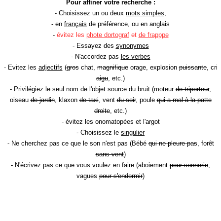
Pour affiner votre recherche :
- Choisissez un ou deux
mots simples
,
- en
français
de préférence, ou en anglais
-
évitez les
phote dortograf
et
de frapppe
- Essayez des
synonymes
- N'accordez pas
les verbes
- Evitez les
adjectifs
(
gros
chat,
magnifique
orage, explosion
puissante
, cri
aigu
, etc.)
- Privilégiez le seul
nom de l'objet source
du bruit (moteur
de triporteur
,
oiseau
de jardin
, klaxon
de taxi
, vent
du soir
, poule
qui a mal à la patte
droite
, etc.)
- évitez les onomatopées et l'argot
- Choisissez le
singulier
- Ne cherchez pas ce que le son n'est pas (Bébé
qui ne pleure pas
, forêt
sans vent
)
- N'écrivez pas ce que vous voulez en faire (aboiement
pour sonnerie
,
vagues
pour s'endormir
)