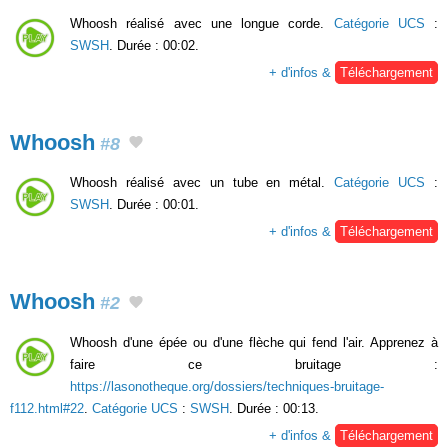
Whoosh réalisé avec une longue corde.
Catégorie UCS
:
SWSH
. Durée : 00:02.
+ d'infos &
Téléchargement
Whoosh
#8
Whoosh réalisé avec un tube en métal.
Catégorie UCS
:
SWSH
. Durée : 00:01.
+ d'infos &
Téléchargement
Whoosh
#2
Whoosh d'une épée ou d'une flèche qui fend l'air. Apprenez à
faire ce bruitage :
https://lasonotheque.org/dossiers/techniques-bruitage-
f112.html#22
.
Catégorie UCS
:
SWSH
. Durée : 00:13.
+ d'infos &
Téléchargement