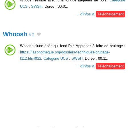
Whoosh réalisé avec une longue baguette de bois.
Catégorie
UCS
:
SWSH
. Durée : 00:01.
+ d'infos &
Téléchargement
Whoosh
#1
Whoosh d'une épée qui fend l'air. Apprenez à faire ce bruitage :
https://lasonotheque.org/dossiers/techniques-bruitage-
f112.html#22
.
Catégorie UCS
:
SWSH
. Durée : 00:11.
+ d'infos &
Téléchargement