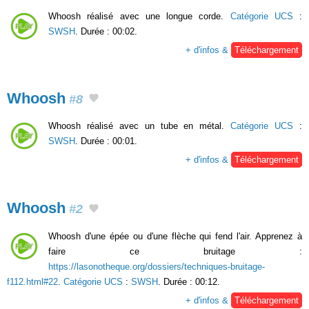
Whoosh réalisé avec une longue corde.
Catégorie UCS
:
SWSH
. Durée : 00:02.
+ d'infos &
Téléchargement
Whoosh
#8
Whoosh réalisé avec un tube en métal.
Catégorie UCS
:
SWSH
. Durée : 00:01.
+ d'infos &
Téléchargement
Whoosh
#2
Whoosh d'une épée ou d'une flèche qui fend l'air. Apprenez à
faire ce bruitage :
https://lasonotheque.org/dossiers/techniques-bruitage-
f112.html#22
.
Catégorie UCS
:
SWSH
. Durée : 00:12.
+ d'infos &
Téléchargement