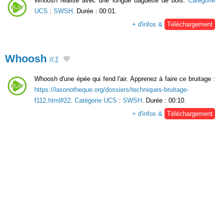
Whoosh réalisé avec une longue baguette de bois.
Catégorie
UCS
:
SWSH
. Durée : 00:01.
+ d'infos &
Téléchargement
Whoosh
#1
Whoosh d'une épée qui fend l'air. Apprenez à faire ce bruitage :
https://lasonotheque.org/dossiers/techniques-bruitage-
f112.html#22
.
Catégorie UCS
:
SWSH
. Durée : 00:10.
+ d'infos &
Téléchargement