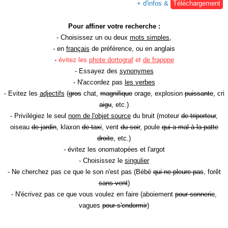
+ d'infos &
Téléchargement
Pour affiner votre recherche :
- Choisissez un ou deux
mots simples
,
- en
français
de préférence, ou en anglais
-
évitez les
phote dortograf
et
de frapppe
- Essayez des
synonymes
- N'accordez pas
les verbes
- Evitez les
adjectifs
(
gros
chat,
magnifique
orage, explosion
puissante
, cri
aigu
, etc.)
- Privilégiez le seul
nom de l'objet source
du bruit (moteur
de triporteur
,
oiseau
de jardin
, klaxon
de taxi
, vent
du soir
, poule
qui a mal à la patte
droite
, etc.)
- évitez les onomatopées et l'argot
- Choisissez le
singulier
- Ne cherchez pas ce que le son n'est pas (Bébé
qui ne pleure pas
, forêt
sans vent
)
- N'écrivez pas ce que vous voulez en faire (aboiement
pour sonnerie
,
vagues
pour s'endormir
)