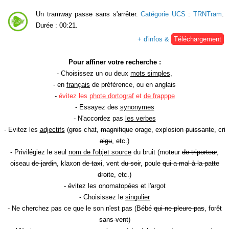
Un tramway passe sans s'arrêter.
Catégorie UCS
:
TRNTram
.
Durée : 00:21.
+ d'infos &
Téléchargement
Pour affiner votre recherche :
- Choisissez un ou deux
mots simples
,
- en
français
de préférence, ou en anglais
-
évitez les
phote dortograf
et
de frapppe
- Essayez des
synonymes
- N'accordez pas
les verbes
- Evitez les
adjectifs
(
gros
chat,
magnifique
orage, explosion
puissante
, cri
aigu
, etc.)
- Privilégiez le seul
nom de l'objet source
du bruit (moteur
de triporteur
,
oiseau
de jardin
, klaxon
de taxi
, vent
du soir
, poule
qui a mal à la patte
droite
, etc.)
- évitez les onomatopées et l'argot
- Choisissez le
singulier
- Ne cherchez pas ce que le son n'est pas (Bébé
qui ne pleure pas
, forêt
sans vent
)