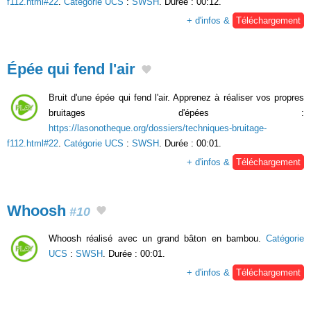
f112.html#22
.
Catégorie UCS
:
SWSH
. Durée : 00:12.
+ d'infos &
Téléchargement
Épée qui fend l'air
Bruit d'une épée qui fend l'air. Apprenez à réaliser vos propres
bruitages d'épées :
https://lasonotheque.org/dossiers/techniques-bruitage-
f112.html#22
.
Catégorie UCS
:
SWSH
. Durée : 00:01.
+ d'infos &
Téléchargement
Whoosh
#10
Whoosh réalisé avec un grand bâton en bambou.
Catégorie
UCS
:
SWSH
. Durée : 00:01.
+ d'infos &
Téléchargement