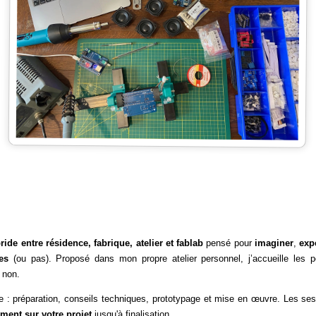
ide entre résidence, fabrique, atelier et fablab
pensé pour
imaginer
,
exp
es
(ou pas). Proposé dans mon propre atelier personnel, j’accueille les po
u non.
 préparation, conseils techniques, prototypage et mise en œuvre. Les sess
ment sur votre projet
jusqu'à finalisation.