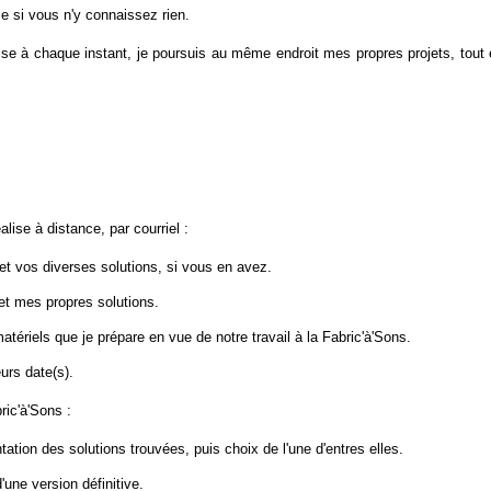
e si vous n'y connaissez rien.
e à chaque instant, je poursuis au même endroit mes propres projets, tout 
alise à distance, par courriel :
et vos diverses solutions, si vous en avez.
et mes propres solutions.
ériels que je prépare en vue de notre travail à la Fabric'à'Sons.
urs date(s).
ric'à'Sons :
ntation des solutions trouvées, puis choix de l'une d'entres elles.
'une version définitive.