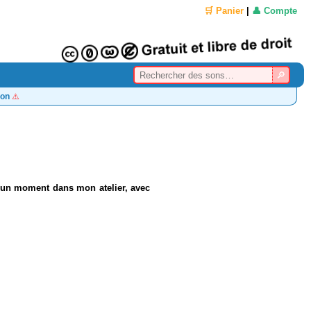
🛒 Panier
|
👤 Compte
on
⚠️
un moment dans mon atelier, avec