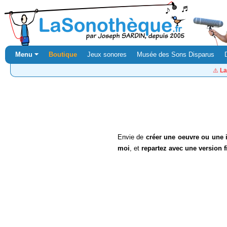
Menu ⏷
Boutique
Jeux sonores
Musée des Sons Disparus
⚠️
La
Envie de
créer une oeuvre ou une i
moi
, et
repartez avec une version fi