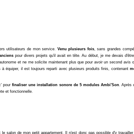
ers utilisateurs de mon service.
Venu plusieurs fois
, sans grandes compét
anciens
pour divers projets qu'il avait en tête. Au début, je me devais d'être
 autonome et ne me solicite maintenant plus que pour avoir un second avis o
 équiper, il est toujours reparti avec plusieurs produits finis, contenant
me
c' pour
finaliser une installation sonore de 5 modules Ambi'Son
. Après 
e et fonctionnelle.
 le salon de mon petit appartement. Il n'est donc pas possible d'y travaille