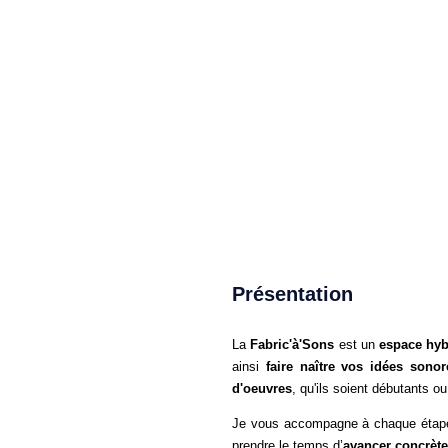
Présentation
La
Fabric'à'Sons
est un
espace hybr
ainsi
faire naître vos idées sonor
d'oeuvres
, qu'ils soient débutants o
Je vous accompagne à chaque étape :
prendre le temps d’
avancer concrète