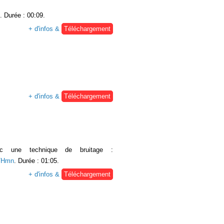
. Durée : 00:09.
+ d'infos &
Téléchargement
+ d'infos &
Téléchargement
c une technique de bruitage :
THmn
. Durée : 01:05.
+ d'infos &
Téléchargement