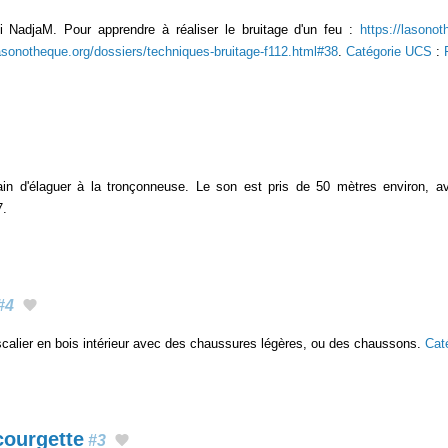
 NadjaM. Pour apprendre à réaliser le bruitage d'un feu :
https://lasonot
lasonotheque.org/dossiers/techniques-bruitage-f112.html#38
.
Catégorie UCS
:
ain d'élaguer à la tronçonneuse. Le son est pris de 50 mètres environ, 
7.
#4
alier en bois intérieur avec des chaussures légères, ou des chaussons.
Cat
courgette
#3