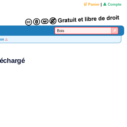
🛒 Panier
|
👤 Compte
on
⚠️
léchargé