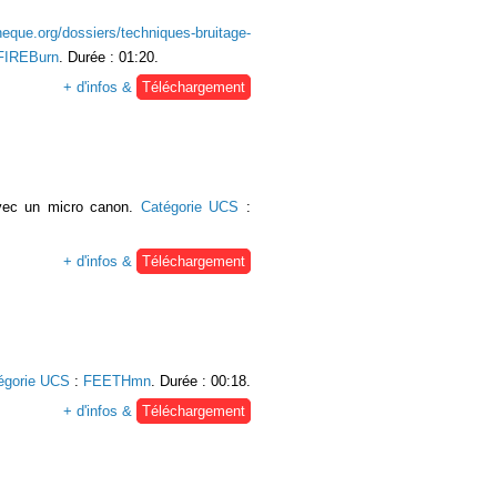
heque.org/dossiers/techniques-bruitage-
FIREBurn
. Durée : 01:20.
+ d'infos &
Téléchargement
avec un micro canon.
Catégorie UCS
:
+ d'infos &
Téléchargement
égorie UCS
:
FEETHmn
. Durée : 00:18.
+ d'infos &
Téléchargement