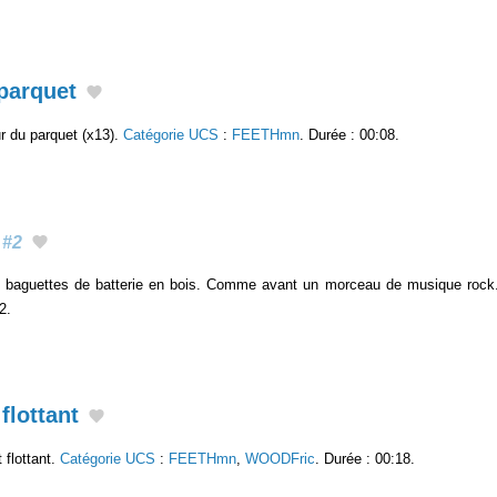
parquet
r du parquet (x13).
Catégorie UCS
:
FEETHmn
. Durée : 00:08.
#2
x baguettes de batterie en bois. Comme avant un morceau de musique ro
2.
flottant
 flottant.
Catégorie UCS
:
FEETHmn
,
WOODFric
. Durée : 00:18.