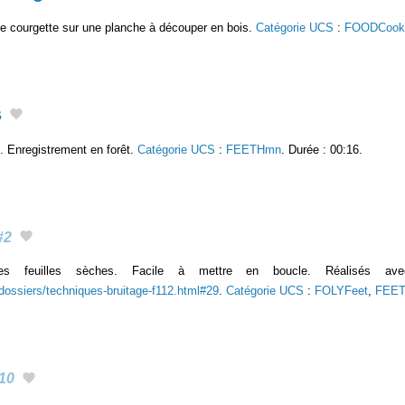
e courgette sur une planche à découper en bois.
Catégorie UCS
:
FOODCook
s
s. Enregistrement en forêt.
Catégorie UCS
:
FEETHmn
. Durée : 00:16.
#2
s feuilles sèches. Facile à mettre en boucle. Réalisés ave
/dossiers/techniques-bruitage-f112.html#29
.
Catégorie UCS
:
FOLYFeet
,
FEE
10