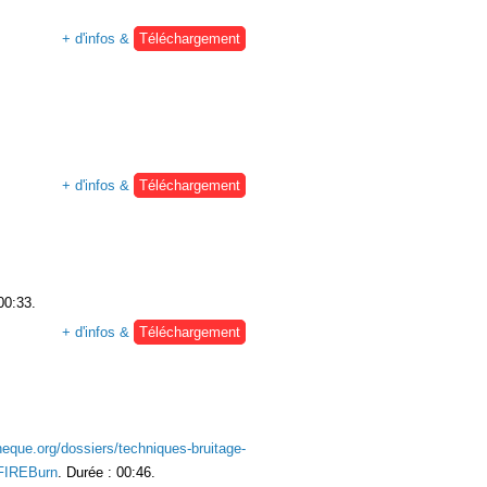
+ d'infos &
Téléchargement
+ d'infos &
Téléchargement
00:33.
+ d'infos &
Téléchargement
heque.org/dossiers/techniques-bruitage-
FIREBurn
. Durée : 00:46.