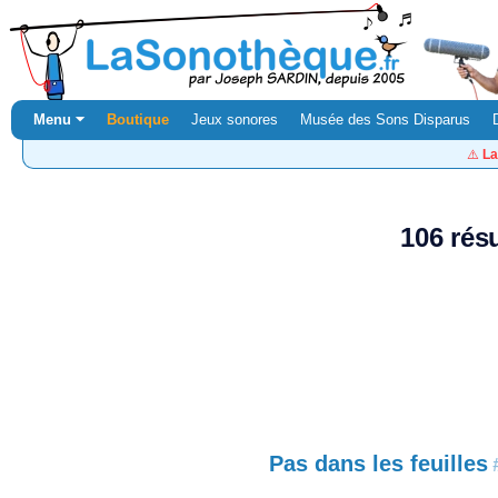
Menu ⏷
Boutique
Jeux sonores
Musée des Sons Disparus
⚠️
La
106 rés
Pas dans les feuilles