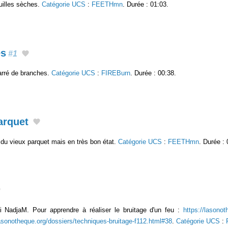
uilles sèches.
Catégorie UCS
:
FEETHmn
. Durée : 01:03.
es
#1
arré de branches.
Catégorie UCS
:
FIREBurn
. Durée : 00:38.
arquet
du vieux parquet mais en très bon état.
Catégorie UCS
:
FEETHmn
. Durée : 
 NadjaM. Pour apprendre à réaliser le bruitage d'un feu :
https://lasonot
lasonotheque.org/dossiers/techniques-bruitage-f112.html#38
.
Catégorie UCS
: