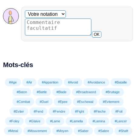
Commentaire facultatif
Votre notation
OK
Mots-clés
#Age
#Air
#Apparition
#Avoid
#Avoidance
#Bataille
#Baton
#Battle
#Blade
#Broadsword
#Bruitage
#Combat
#Duel
#Epee
#Eschewal
#Evitement
#Eviter
#Fend
#Fendre
#Fight
#Fleche
#Foil
#Foley
#Glaive
#Lame
#Lamella
#Lamina
#Lancer
#Metal
#Mouvement
#Moyen
#Saber
#Sabre
#Shaft