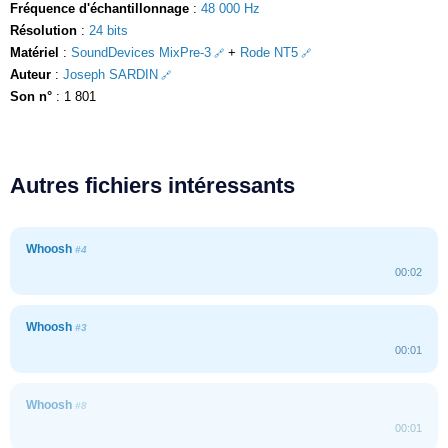
Fréquence d'échantillonnage
:
48 000 Hz
Résolution
:
24 bits
Matériel
:
SoundDevices MixPre-3
+
Rode NT5
Auteur
:
Joseph SARDIN
Son n°
: 1 801
Autres fichiers intéressants
Whoosh
#4
00:02
Whoosh
#3
00:01
Whoosh
#8
00:01