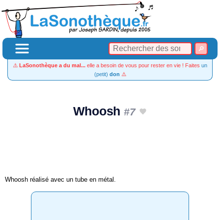
⚠️
LaSonothèque a du mal...
elle a besoin de vous pour rester en vie ! Faites
un
(petit)
don
⚠️
Whoosh
#7
Whoosh réalisé avec un tube en métal.