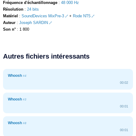
Fréquence d'échantillonnage
:
48 000 Hz
Résolution
:
24 bits
Matériel
:
SoundDevices MixPre-3
+
Rode NT5
Auteur
:
Joseph SARDIN
Son n°
: 1 800
Autres fichiers intéressants
Whoosh
#4
00:02
Whoosh
#3
00:01
Whoosh
#8
00:01