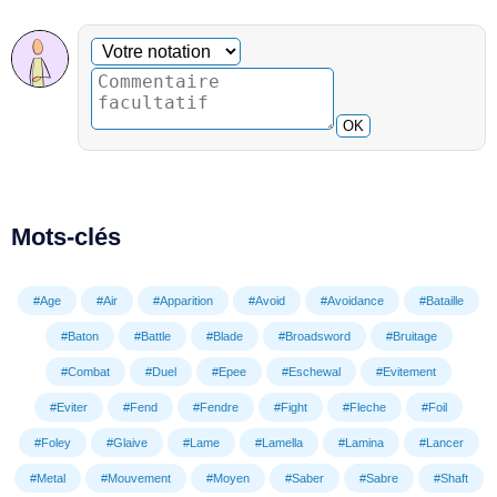
Commentaire facultatif
Votre notation
OK
Mots-clés
#Age
#Air
#Apparition
#Avoid
#Avoidance
#Bataille
#Baton
#Battle
#Blade
#Broadsword
#Bruitage
#Combat
#Duel
#Epee
#Eschewal
#Evitement
#Eviter
#Fend
#Fendre
#Fight
#Fleche
#Foil
#Foley
#Glaive
#Lame
#Lamella
#Lamina
#Lancer
#Metal
#Mouvement
#Moyen
#Saber
#Sabre
#Shaft