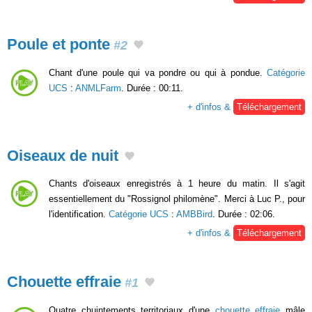
Poule et ponte
#2
Chant d'une poule qui va pondre ou qui à pondue.
Catégorie
UCS
:
ANMLFarm
. Durée : 00:11.
+ d'infos &
Téléchargement
Oiseaux de nuit
Chants d'oiseaux enregistrés à 1 heure du matin. Il s'agit
essentiellement du "Rossignol philomène". Merci à Luc P., pour
l'identification.
Catégorie UCS
:
AMBBird
. Durée : 02:06.
+ d'infos &
Téléchargement
Chouette effraie
#1
Quatre chuintements territoriaux d'une
chouette effraie
mâle