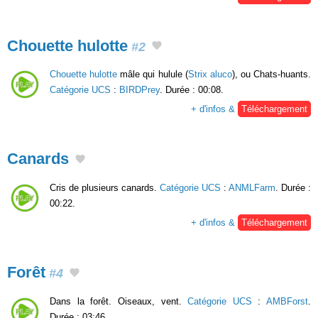
Chouette hulotte
#2
Chouette hulotte
mâle qui hulule (
Strix aluco
), ou Chats-huants.
Catégorie UCS
:
BIRDPrey
. Durée : 00:08.
+ d'infos &
Téléchargement
Canards
Cris de plusieurs canards.
Catégorie UCS
:
ANMLFarm
. Durée :
00:22.
+ d'infos &
Téléchargement
Forêt
#4
Dans la forêt. Oiseaux, vent.
Catégorie UCS
:
AMBForst
.
Durée : 03:46.