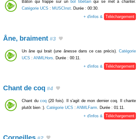
Bâton qui frappe sur un
bol tibétain
qui se met à chanter.
Catégorie UCS
:
MUSCInst
. Durée : 00:30.
+ d'infos &
Téléchargement
Âne, braiment
#3
Un âne qui brait (une ânesse dans ce cas précis).
Catégorie
UCS
:
ANMLHors
. Durée : 00:11.
+ d'infos &
Téléchargement
Chant de coq
#4
Chant du
coq
(20 fois). Il s'agit de mon dernier coq. Il chante
plutôt bien :).
Catégorie UCS
:
ANMLFarm
. Durée : 01:11.
+ d'infos &
Téléchargement
Corneilles
#2