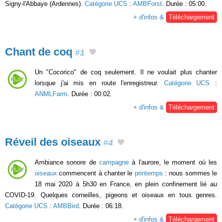
Signy-l'Abbaye (Ardennes).
Catégorie UCS
:
AMBForst
. Durée : 05:00.
+ d'infos &
Téléchargement
Chant de coq
#1
Un "Cocorico" de coq seulement. Il ne voulait plus chanter
lorsque j'ai mis en route l'enregistreur.
Catégorie UCS
:
ANMLFarm
. Durée : 00:02.
+ d'infos &
Téléchargement
Réveil des oiseaux
#4
Ambiance sonore de
campagne
à l'aurore, le moment où les
oiseaux
commencent à chanter le
printemps
: nous sommes le
18 mai 2020 à 5h30 en France, en plein confinement lié au
COVID-19. Quelques corneilles, pigeons et oiseaux en tous genres.
Catégorie UCS
:
AMBBird
. Durée : 06:18.
+ d'infos &
Téléchargement