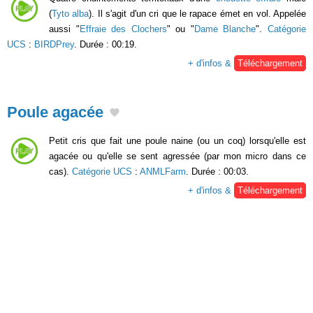
(
Tyto alba
). Il s'agit d'un cri que le rapace émet en vol. Appelée
aussi "
Effraie des Clochers
" ou "
Dame Blanche
".
Catégorie
UCS
:
BIRDPrey
. Durée : 00:19.
+ d'infos &
Téléchargement
Poule agacée
Petit cris que fait une poule naine (ou un coq) lorsqu'elle est
agacée ou qu'elle se sent agressée (par mon micro dans ce
cas).
Catégorie UCS
:
ANMLFarm
. Durée : 00:03.
+ d'infos &
Téléchargement