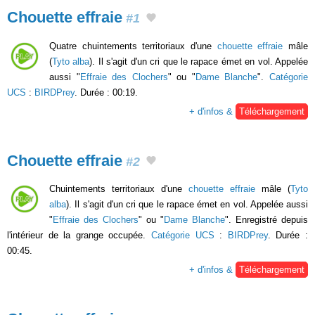
Chouette effraie
#1
Quatre chuintements territoriaux d'une
chouette effraie
mâle
(
Tyto alba
). Il s'agit d'un cri que le rapace émet en vol. Appelée
aussi "
Effraie des Clochers
" ou "
Dame Blanche
".
Catégorie
UCS
:
BIRDPrey
. Durée : 00:19.
+ d'infos &
Téléchargement
Chouette effraie
#2
Chuintements territoriaux d'une
chouette effraie
mâle (
Tyto
alba
). Il s'agit d'un cri que le rapace émet en vol. Appelée aussi
"
Effraie des Clochers
" ou "
Dame Blanche
". Enregistré depuis
l'intérieur de la grange occupée.
Catégorie UCS
:
BIRDPrey
. Durée :
00:45.
+ d'infos &
Téléchargement