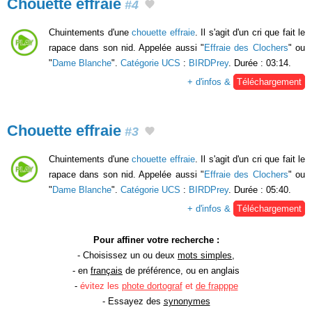
Chouette effraie
#4
Chuintements d'une
chouette effraie
. Il s'agit d'un cri que fait le
rapace dans son nid. Appelée aussi "
Effraie des Clochers
" ou
"
Dame Blanche
".
Catégorie UCS
:
BIRDPrey
. Durée : 03:14.
+ d'infos &
Téléchargement
Chouette effraie
#3
Chuintements d'une
chouette effraie
. Il s'agit d'un cri que fait le
rapace dans son nid. Appelée aussi "
Effraie des Clochers
" ou
"
Dame Blanche
".
Catégorie UCS
:
BIRDPrey
. Durée : 05:40.
+ d'infos &
Téléchargement
Pour affiner votre recherche :
- Choisissez un ou deux
mots simples
,
- en
français
de préférence, ou en anglais
-
évitez les
phote dortograf
et
de frapppe
- Essayez des
synonymes