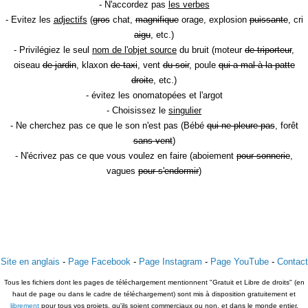
- N'accordez pas
les verbes
- Evitez les
adjectifs
(
gros
chat,
magnifique
orage, explosion
puissante
, cri
aigu
, etc.)
- Privilégiez le seul
nom de l'objet source
du bruit (moteur
de triporteur
,
oiseau
de jardin
, klaxon
de taxi
, vent
du soir
, poule
qui a mal à la patte
droite
, etc.)
- évitez les onomatopées et l'argot
- Choisissez le
singulier
- Ne cherchez pas ce que le son n'est pas (Bébé
qui ne pleure pas
, forêt
sans vent
)
- N'écrivez pas ce que vous voulez en faire (aboiement
pour sonnerie
,
vagues
pour s'endormir
)
Site en anglais
-
Page Facebook
-
Page Instagram
-
Page YouTube
-
Contact
Tous les fichiers dont les pages de téléchargement mentionnent "Gratuit et Libre de droits" (en
haut de page ou dans le cadre de téléchargement) sont mis à disposition gratuitement et
librement
pour tous vos projets, qu'ils soient commerciaux ou non, et dans le monde entier.