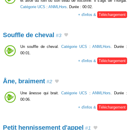
et avoir du foin ou son seau de floconné. Il s'agit de Thorgal.
Catégorie UCS
:
ANMLHors
. Durée : 00:02.
+ d'infos &
Téléchargement
Souffle de cheval
#3
Un souffle de cheval.
Catégorie UCS
:
ANMLHors
. Durée :
00:01.
+ d'infos &
Téléchargement
Âne, braiment
#2
Une ânesse qui brait.
Catégorie UCS
:
ANMLHors
. Durée :
00:06.
+ d'infos &
Téléchargement
Petit hennissement d'appel
#1