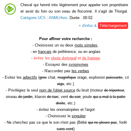
Cheval qui hennit très légèrement pour appeler son propriétaire
et avoir du foin ou son seau de floconné. Il s'agit de Thorgal.
Catégorie UCS
:
ANMLHors
. Durée : 00:02.
+ d'infos &
Téléchargement
Pour affiner votre recherche :
- Choisissez un ou deux
mots simples
,
- en
français
de préférence, ou en anglais
-
évitez les
phote dortograf
et
de frapppe
- Essayez des
synonymes
- N'accordez pas
les verbes
- Evitez les
adjectifs
(
gros
chat,
magnifique
orage, explosion
puissante
, cri
aigu
, etc.)
- Privilégiez le seul
nom de l'objet source
du bruit (moteur
de triporteur
,
oiseau
de jardin
, klaxon
de taxi
, vent
du soir
, poule
qui a mal à la patte
droite
, etc.)
- évitez les onomatopées et l'argot
- Choisissez le
singulier
- Ne cherchez pas ce que le son n'est pas (Bébé
qui ne pleure pas
, forêt
sans vent
)