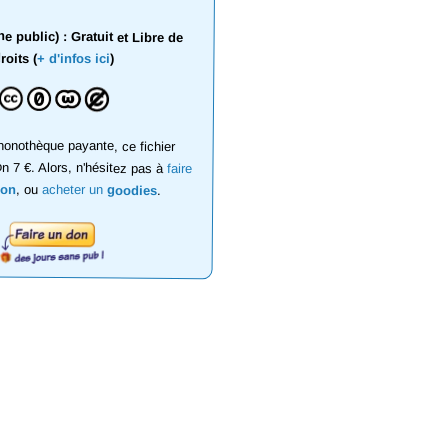
 public) : Gratuit et Libre de
roits (
+ d'infos ici
)
onothèque payante, ce fichier
on 7 €. Alors, n'hésitez pas à
faire
don
, ou
acheter un
goodies
.