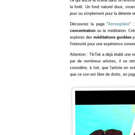
ce qui ancre la scène dans un enviro
la forêt. Un fond naturel doux, vivan
jeux ou simplement pour la détente et
Découvrez la page "
Atmosphère
" 
concentration
ou la méditation. Cr
explorez des
méditations guidées
po
l'intensité pour une expérience sono
Attention : TikTok a déjà établi une re
par de nombreux artistes, il se re
considère, à tort, que l'artiste en e
que ce son est libre de droits, en joi