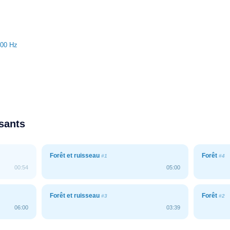
000 Hz
ssants
Forêt et ruisseau
Forêt
#1
#4
00:54
05:00
Forêt et ruisseau
Forêt
#3
#2
06:00
03:39