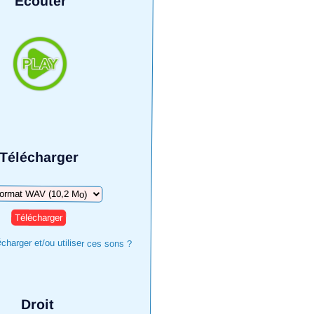
Écouter
Télécharger
harger
harger et/ou utiliser ces sons ?
Droit