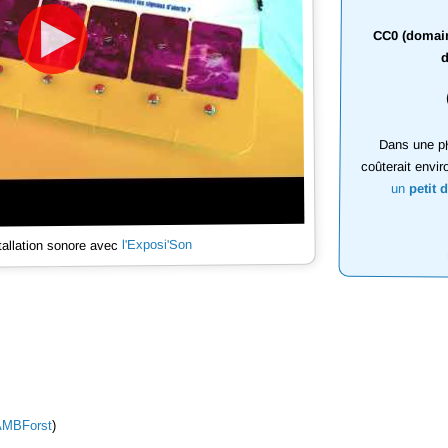
CC0 (domaine
d
Dans une ph
coûterait envir
un
petit 
l'Exposi'Son
tallation sonore avec
AMBForst
)