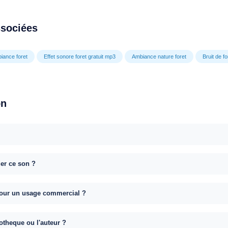
ssociées
iance foret
Effet sonore foret gratuit mp3
Ambiance nature foret
Bruit de fo
on
uer ce son ?
e pour un usage commercial ?
otheque ou l'auteur ?