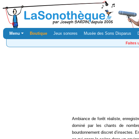
Menu ⏷
Boutique
Jeux sonores
Musée des Sons Disparus
Faites 
Ambiance de forêt réaliste, enregis
dominé par les chants de nombre
bourdonnement discret d’insectes. En 