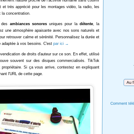
nnement naturel proche de l’activité humaine sans couvrir
t et très apprécié pour les montages vidéo, la radio, les
 la concentration.
: des
ambiances sonores
uniques pour la
détente
, la
éez une atmosphère apaisante avec nos sons naturels et
ur retrouver calme et sérénité. Personnalisez la durée et
re adaptée à vos besoins. C'est
par ici →
vendication de droits d'auteur sur ce son. En effet, utilisé
trouve souvent sur des disques commercialisés. TikTok
st propriétaire. Si ça vous arrive, contestez en expliquant
gnant l'URL de cette page.
Téléc
Comment téléc