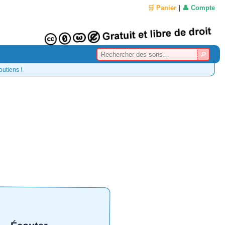
🛒 Panier
|
👤 Compte
outiens !