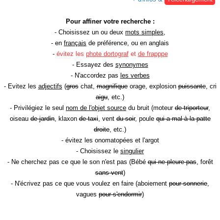
Pour affiner votre recherche :
- Choisissez un ou deux
mots simples
,
- en
français
de préférence, ou en anglais
-
évitez les
phote dortograf
et
de frapppe
- Essayez des
synonymes
- N'accordez pas
les verbes
- Evitez les
adjectifs
(
gros
chat,
magnifique
orage, explosion
puissante
, cri
aigu
, etc.)
- Privilégiez le seul
nom de l'objet source
du bruit (moteur
de triporteur
,
oiseau
de jardin
, klaxon
de taxi
, vent
du soir
, poule
qui a mal à la patte
droite
, etc.)
- évitez les onomatopées et l'argot
- Choisissez le
singulier
- Ne cherchez pas ce que le son n'est pas (Bébé
qui ne pleure pas
, forêt
sans vent
)
- N'écrivez pas ce que vous voulez en faire (aboiement
pour sonnerie
,
vagues
pour s'endormir
)