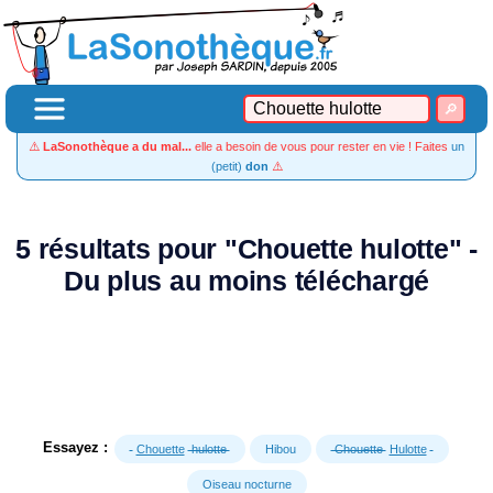
⚠️
LaSonothèque a du mal...
elle a besoin de vous pour rester en vie ! Faites
un
(petit)
don
⚠️
5 résultats pour "Chouette hulotte" -
Du plus au moins téléchargé
Essayez :
Chouette
hulotte
Hibou
Chouette
Hulotte
Oiseau nocturne