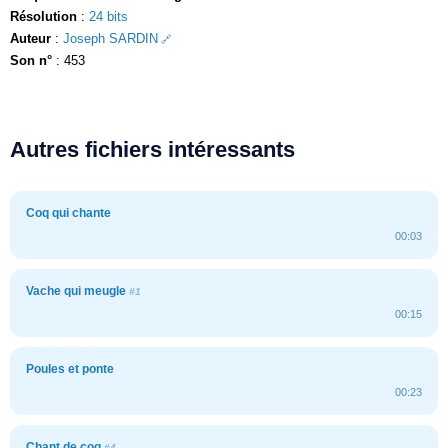
Résolution
:
24 bits
Auteur
:
Joseph SARDIN
Son n°
: 453
Autres fichiers intéressants
Coq qui chante
00:03
Vache qui meugle
#1
00:15
Poules et ponte
00:23
Chant de coq
#4