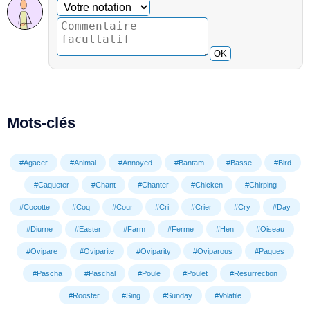
Commentaire facultatif
Votre notation
OK
Mots-clés
#Agacer
#Animal
#Annoyed
#Bantam
#Basse
#Bird
#Caqueter
#Chant
#Chanter
#Chicken
#Chirping
#Cocotte
#Coq
#Cour
#Cri
#Crier
#Cry
#Day
#Diurne
#Easter
#Farm
#Ferme
#Hen
#Oiseau
#Ovipare
#Oviparite
#Oviparity
#Oviparous
#Paques
#Pascha
#Paschal
#Poule
#Poulet
#Resurrection
#Rooster
#Sing
#Sunday
#Volatile