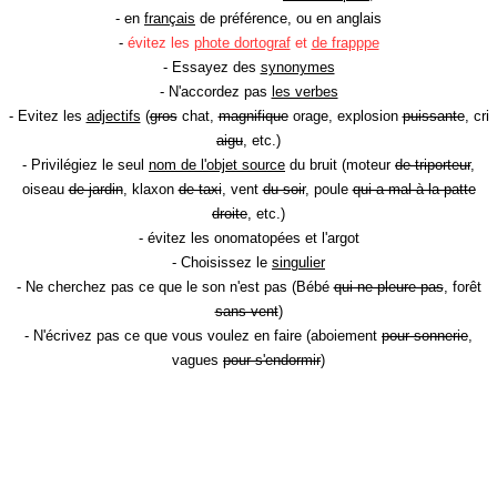
- en
français
de préférence, ou en anglais
-
évitez les
phote dortograf
et
de frapppe
- Essayez des
synonymes
- N'accordez pas
les verbes
- Evitez les
adjectifs
(
gros
chat,
magnifique
orage, explosion
puissante
, cri
aigu
, etc.)
- Privilégiez le seul
nom de l'objet source
du bruit (moteur
de triporteur
,
oiseau
de jardin
, klaxon
de taxi
, vent
du soir
, poule
qui a mal à la patte
droite
, etc.)
- évitez les onomatopées et l'argot
- Choisissez le
singulier
- Ne cherchez pas ce que le son n'est pas (Bébé
qui ne pleure pas
, forêt
sans vent
)
- N'écrivez pas ce que vous voulez en faire (aboiement
pour sonnerie
,
vagues
pour s'endormir
)