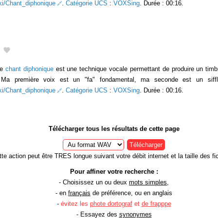
wiki/Chant_diphonique
.
Catégorie UCS
:
VOXSing
. Durée : 00:16.
Le
chant diphonique
est une technique vocale permettant de produire un timb
s. Ma première voix est un "fa" fondamental, ma seconde est un siffl
wiki/Chant_diphonique
.
Catégorie UCS
:
VOXSing
. Durée : 00:16.
Télécharger tous les résultats de cette page
Télécharger
te action peut être TRES longue suivant votre débit internet et la taille des fic
Pour affiner votre recherche :
- Choisissez un ou deux
mots simples
,
- en
français
de préférence, ou en anglais
-
évitez les
phote dortograf
et
de frapppe
- Essayez des
synonymes