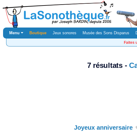
Menu ⏷
Boutique
Jeux sonores
Musée des Sons Disparus
Faites 
7 résultats -
Ca
Joyeux anniversaire