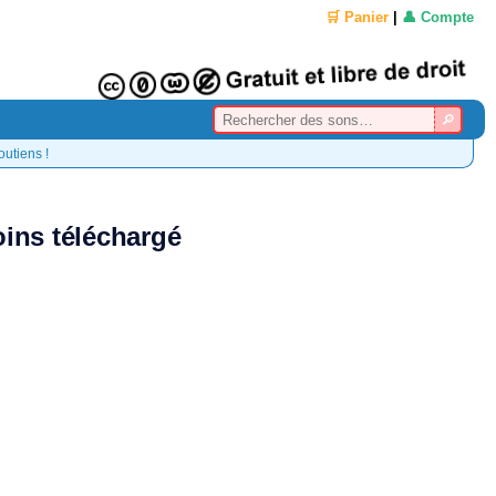
🛒 Panier
|
👤 Compte
outiens !
ins téléchargé