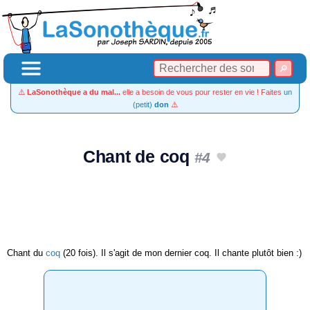
⚠️
LaSonothèque a du mal...
elle a besoin de vous pour rester en vie ! Faites
un
(petit)
don
⚠️
Chant de coq
#4
Chant du
coq
(20 fois). Il s'agit de mon dernier coq. Il chante plutôt bien :)