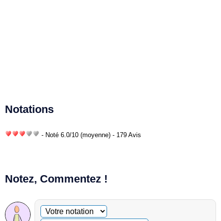
Notations
- Noté
6.0
/
10
(moyenne) - 179 Avis
Notez, Commentez !
Commentaire facultatif
Votre notation