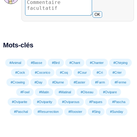
OK
Mots-clés
#Animal
#Basse
#Bird
#Chant
#Chanter
#Chirping
#Cock
#Cocorico
#Coq
#Cour
#Cri
#Crier
#Crowing
#Day
#Diurne
#Easter
#Farm
#Ferme
#Fowl
#Matin
#Matinal
#Oiseau
#Ovipare
#Oviparite
#Oviparity
#Oviparous
#Paques
#Pascha
#Paschal
#Resurrection
#Rooster
#Sing
#Sunday