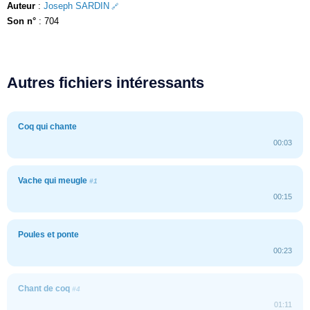
Auteur
:
Joseph SARDIN
Son n°
: 704
Autres fichiers intéressants
Coq qui chante
00:03
Vache qui meugle
#1
00:15
Poules et ponte
00:23
Chant de coq
#4
01:11