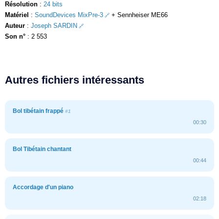
Résolution
:
24 bits
Matériel
:
SoundDevices MixPre-3
+ Sennheiser ME66
Auteur
:
Joseph SARDIN
Son n°
: 2 553
Autres fichiers intéressants
Bol tibétain frappé
#1
00:30
Bol Tibétain chantant
00:44
Accordage d'un piano
02:18