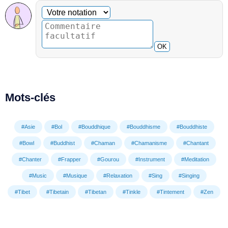
Commentaire facultatif
Votre notation
OK
Mots-clés
#Asie
#Bol
#Bouddhique
#Bouddhisme
#Bouddhiste
#Bowl
#Buddhist
#Chaman
#Chamanisme
#Chantant
#Chanter
#Frapper
#Gourou
#Instrument
#Meditation
#Music
#Musique
#Relaxation
#Sing
#Singing
#Tibet
#Tibetain
#Tibetan
#Tinkle
#Tintement
#Zen