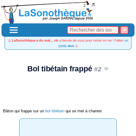
⚠️
LaSonothèque a du mal...
elle a besoin de vous pour rester en vie ! Faites
un
(petit)
don
⚠️
Bol tibétain frappé
#2
Bâton qui frappe sur un
bol tibétain
qui se met à chanter.