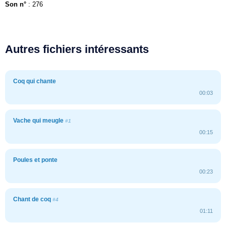
Son n°
: 276
Autres fichiers intéressants
Coq qui chante
00:03
Vache qui meugle
#1
00:15
Poules et ponte
00:23
Chant de coq
#4
01:11