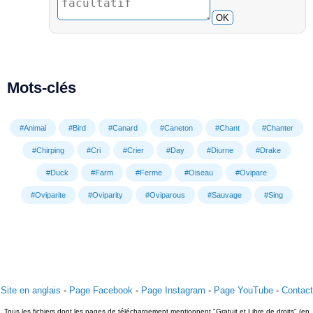
OK
Mots-clés
#Animal
#Bird
#Canard
#Caneton
#Chant
#Chanter
#Chirping
#Cri
#Crier
#Day
#Diurne
#Drake
#Duck
#Farm
#Ferme
#Oiseau
#Ovipare
#Oviparite
#Oviparity
#Oviparous
#Sauvage
#Sing
Site en anglais
-
Page Facebook
-
Page Instagram
-
Page YouTube
-
Contact
Tous les fichiers dont les pages de téléchargement mentionnent "Gratuit et Libre de droits" (en