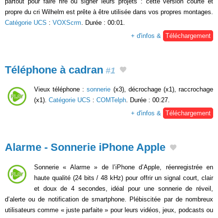
partout pour faire rire ou signer leurs projets : cette version courte et
propre du cri Wilhelm est prête à être utilisée dans vos propres montages.
Catégorie UCS
:
VOXScrm
. Durée : 00:01.
+ d'infos &
Téléchargement
Téléphone à cadran
#1
Vieux téléphone :
sonnerie
(x3), décrochage (x1), raccrochage
(x1).
Catégorie UCS
:
COMTelph
. Durée : 00:27.
+ d'infos &
Téléchargement
Alarme - Sonnerie iPhone Apple
Sonnerie « Alarme » de l’iPhone d’Apple, réenregistrée en
haute qualité (24 bits / 48 kHz) pour offrir un signal court, clair
et doux de 4 secondes, idéal pour une sonnerie de réveil,
d’alerte ou de notification de smartphone. Plébiscitée par de nombreux
utilisateurs comme « juste parfaite » pour leurs vidéos, jeux, podcasts ou