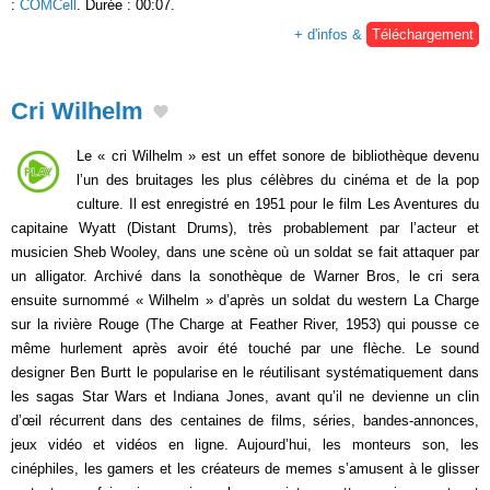
:
COMCell
. Durée : 00:07.
+ d'infos &
Téléchargement
Cri Wilhelm
Le « cri Wilhelm » est un effet sonore de bibliothèque devenu
l’un des bruitages les plus célèbres du cinéma et de la pop
culture. Il est enregistré en 1951 pour le film Les Aventures du
capitaine Wyatt (Distant Drums), très probablement par l’acteur et
musicien Sheb Wooley, dans une scène où un soldat se fait attaquer par
un alligator. Archivé dans la sonothèque de Warner Bros, le cri sera
ensuite surnommé « Wilhelm » d’après un soldat du western La Charge
sur la rivière Rouge (The Charge at Feather River, 1953) qui pousse ce
même hurlement après avoir été touché par une flèche. Le sound
designer Ben Burtt le popularise en le réutilisant systématiquement dans
les sagas Star Wars et Indiana Jones, avant qu’il ne devienne un clin
d’œil récurrent dans des centaines de films, séries, bandes-annonces,
jeux vidéo et vidéos en ligne. Aujourd’hui, les monteurs son, les
cinéphiles, les gamers et les créateurs de memes s’amusent à le glisser