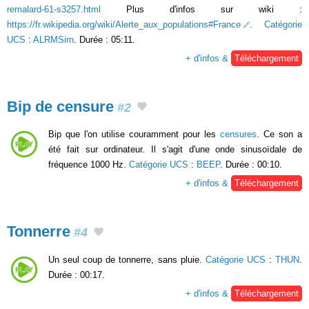
remalard-61-s3257.html
Plus d'infos sur wiki :
https://fr.wikipedia.org/wiki/Alerte_aux_populations#France
.
Catégorie
UCS
:
ALRMSirn
. Durée : 05:11.
+ d'infos &
Téléchargement
Bip de censure
#2
Bip que l'on utilise couramment pour les
censures
. Ce son a
été fait sur ordinateur. Il s'agit d'une onde sinusoïdale de
fréquence 1000 Hz.
Catégorie UCS
:
BEEP
. Durée : 00:10.
+ d'infos &
Téléchargement
Tonnerre
#4
Un seul coup de tonnerre, sans pluie.
Catégorie UCS
:
THUN
.
Durée : 00:17.
+ d'infos &
Téléchargement