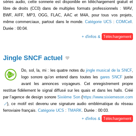
séries audio, cette sonnerie est disponible en téléchargement gratuit et
libre de droits (CC0) dans de multiples formats professionnels : WAV,
BWF, AIFF, MP3, OGG, FLAC, AAC et M4A, pour tous vos projets,
même commerciaux, partout dans le monde.
Catégorie UCS
:
COMCell
.
Durée : 00:04.
+ d'infos &
Téléchargement
Jingle SNCF actuel
Do, sol, la, mi : les quatre notes du
jingle musical de la SNCF
,
logo sonore qu’on entend dans toutes les
gares SNCF
juste
avant les annonces voyageurs. Cet enregistrement propre
restitue fidèlement le signal diffusé sur les quais et dans les halls. Créé
par l’agence de design sonore
Sixième Son
(
https://www.sixiemeson.com
), ce motif est devenu une signature audio emblématique du réseau
ferroviaire français.
Catégorie UCS
:
TMARK
. Durée : 00:03.
+ d'infos &
Téléchargement