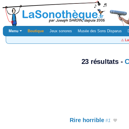
Menu ⏷
Boutique
Jeux sonores
Musée des Sons Disparus
⚠️
La
23 résultats -
C
Rire horrible
#1