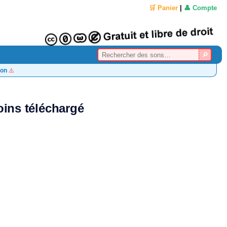
🛒 Panier
|
👤 Compte
on
⚠️
ins téléchargé