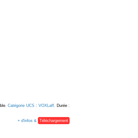
able.
Catégorie UCS
:
VOXLaff
. Durée :
+ d'infos &
Téléchargement