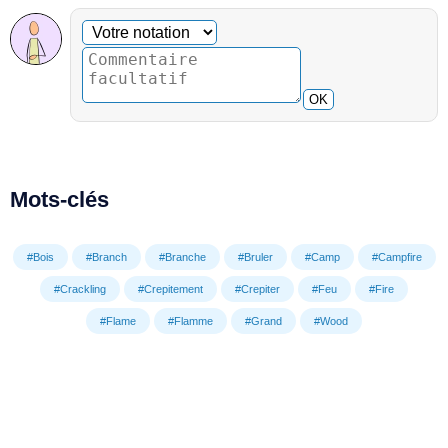
Commentaire facultatif
Votre notation
OK
Mots-clés
#Bois
#Branch
#Branche
#Bruler
#Camp
#Campfire
#Crackling
#Crepitement
#Crepiter
#Feu
#Fire
#Flame
#Flamme
#Grand
#Wood