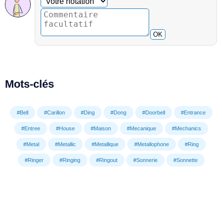
OK
Mots-clés
#Bell
#Carillon
#Ding
#Dong
#Doorbell
#Entrance
#Entree
#House
#Maison
#Mecanique
#Mechanics
#Metal
#Metallic
#Metallique
#Metallophone
#Ring
#Ringer
#Ringing
#Ringout
#Sonnerie
#Sonnette