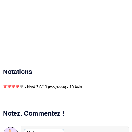
Notations
- Noté
7.6
/
10
(moyenne) - 10 Avis
Notez, Commentez !
Commentaire facultatif
Votre notation