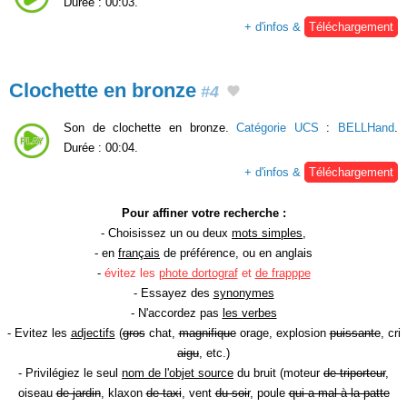
Durée : 00:03.
+ d'infos &
Téléchargement
Clochette en bronze
#4
Son de clochette en bronze.
Catégorie UCS
:
BELLHand
.
Durée : 00:04.
+ d'infos &
Téléchargement
Pour affiner votre recherche :
- Choisissez un ou deux
mots simples
,
- en
français
de préférence, ou en anglais
-
évitez les
phote dortograf
et
de frapppe
- Essayez des
synonymes
- N'accordez pas
les verbes
- Evitez les
adjectifs
(
gros
chat,
magnifique
orage, explosion
puissante
, cri
aigu
, etc.)
- Privilégiez le seul
nom de l'objet source
du bruit (moteur
de triporteur
,
oiseau
de jardin
, klaxon
de taxi
, vent
du soir
, poule
qui a mal à la patte