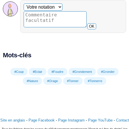
Commentaire facultatif
Votre notation
OK
Mots-clés
#Coup
#Eclair
#Foudre
#Grondement
#Gronder
#Nature
#Orage
#Tonner
#Tonnerre
Site en anglais
-
Page Facebook
-
Page Instagram
-
Page YouTube
-
Contact
Tous les fichiers dont les pages de téléchargement mentionnent "Gratuit et Libre de droits" (en