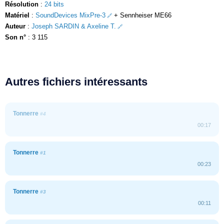
Résolution
:
24 bits
Matériel
:
SoundDevices MixPre-3
+ Sennheiser ME66
Auteur
:
Joseph SARDIN & Axeline T.
Son n°
: 3 115
Autres fichiers intéressants
Tonnerre
#4
00:17
Tonnerre
#1
00:23
Tonnerre
#3
00:11