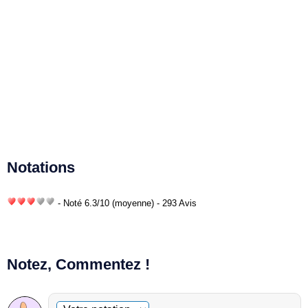
Notations
- Noté
6.3
/
10
(moyenne) - 293 Avis
Notez, Commentez !
Commentaire facultatif
Votre notation