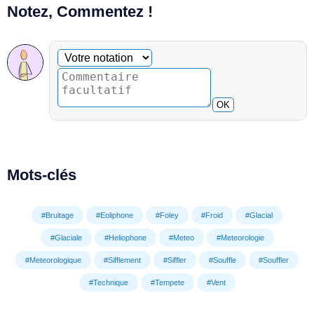
Notez, Commentez !
Commentaire facultatif
Votre notation
OK
Mots-clés
#Bruitage
#Eoliphone
#Foley
#Froid
#Glacial
#Glaciale
#Heliophone
#Meteo
#Meteorologie
#Meteorologique
#Sifflement
#Siffler
#Souffle
#Souffler
#Technique
#Tempete
#Vent