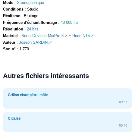
Mode
:
Stéréophonique
Conditions
: Studio
Réalisme
: Bruitage
Fréquence d'échantillonnage
:
48 000 Hz
Résolution
:
24 bits
Matériel
:
SoundDevices MixPre-3
+
Rode NT5
Auteur
:
Joseph SARDIN
Son n°
: 1 779
Autres fichiers intéressants
Grillon champêtre mâle
00:37
Cigales
00:48