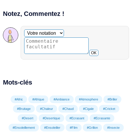
Notez, Commentez !
Commentaire facultatif
Votre notation
OK
Mots-clés
#Afric
#Afrique
#Ambiance
#Atmosphere
#Briller
#Bruitage
#Chaleur
#Chaud
#Cigale
#Cricket
#Desert
#Desertique
#Ecrasant
#Ecrasante
#Ensoleillement
#Ensoleiller
#Film
#Grillon
#Insecte