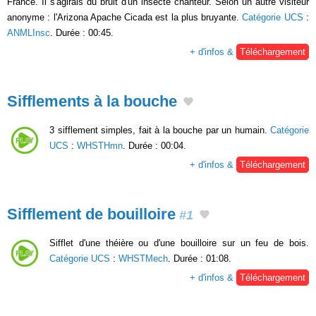
France. Il s'agirais du bruit d'un insecte chanteur. Selon un autre visiteur
anonyme : l'Arizona Apache Cicada est la plus bruyante.
Catégorie UCS
:
ANMLInsc
. Durée : 00:45.
+ d'infos &
Téléchargement
Sifflements à la bouche
3 sifflement simples, fait à la bouche par un humain.
Catégorie
UCS
:
WHSTHmn
. Durée : 00:04.
+ d'infos &
Téléchargement
Sifflement de bouilloire
#1
Sifflet d'une théière ou d'une bouilloire sur un feu de bois.
Catégorie UCS
:
WHSTMech
. Durée : 01:08.
+ d'infos &
Téléchargement