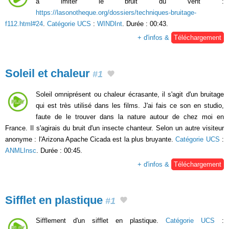
à imiter le bruit du vent :
https://lasonotheque.org/dossiers/techniques-bruitage-
f112.html#24
.
Catégorie UCS
:
WINDInt
. Durée : 00:43.
+ d'infos &
Téléchargement
Soleil et chaleur
#1
Soleil omniprésent ou chaleur écrasante, il s'agit d'un bruitage
qui est très utilisé dans les films. J'ai fais ce son en studio,
faute de le trouver dans la nature autour de chez moi en
France. Il s'agirais du bruit d'un insecte chanteur. Selon un autre visiteur
anonyme : l'Arizona Apache Cicada est la plus bruyante.
Catégorie UCS
:
ANMLInsc
. Durée : 00:45.
+ d'infos &
Téléchargement
Sifflet en plastique
#1
Sifflement d'un sifflet en plastique.
Catégorie UCS
: