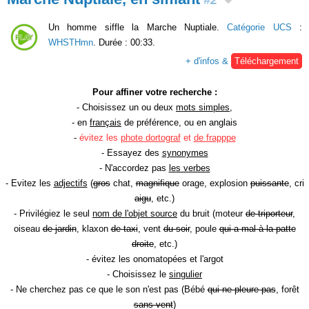
Un homme siffle la Marche Nuptiale.
Catégorie UCS
:
WHSTHmn
. Durée : 00:33.
+ d'infos &
Téléchargement
Pour affiner votre recherche :
- Choisissez un ou deux
mots simples
,
- en
français
de préférence, ou en anglais
-
évitez les
phote dortograf
et
de frapppe
- Essayez des
synonymes
- N'accordez pas
les verbes
- Evitez les
adjectifs
(
gros
chat,
magnifique
orage, explosion
puissante
, cri
aigu
, etc.)
- Privilégiez le seul
nom de l'objet source
du bruit (moteur
de triporteur
,
oiseau
de jardin
, klaxon
de taxi
, vent
du soir
, poule
qui a mal à la patte
droite
, etc.)
- évitez les onomatopées et l'argot
- Choisissez le
singulier
- Ne cherchez pas ce que le son n'est pas (Bébé
qui ne pleure pas
, forêt
sans vent
)