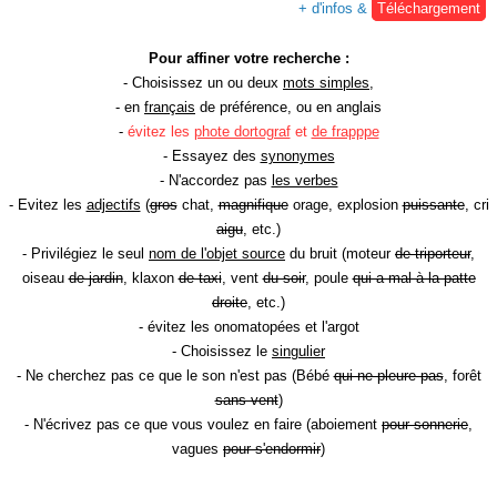
+ d'infos &
Téléchargement
Pour affiner votre recherche :
- Choisissez un ou deux
mots simples
,
- en
français
de préférence, ou en anglais
-
évitez les
phote dortograf
et
de frapppe
- Essayez des
synonymes
- N'accordez pas
les verbes
- Evitez les
adjectifs
(
gros
chat,
magnifique
orage, explosion
puissante
, cri
aigu
, etc.)
- Privilégiez le seul
nom de l'objet source
du bruit (moteur
de triporteur
,
oiseau
de jardin
, klaxon
de taxi
, vent
du soir
, poule
qui a mal à la patte
droite
, etc.)
- évitez les onomatopées et l'argot
- Choisissez le
singulier
- Ne cherchez pas ce que le son n'est pas (Bébé
qui ne pleure pas
, forêt
sans vent
)
- N'écrivez pas ce que vous voulez en faire (aboiement
pour sonnerie
,
vagues
pour s'endormir
)