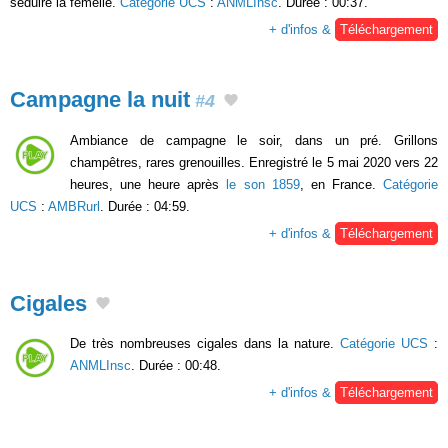
séduire la femelle.
Catégorie UCS
:
ANMLInsc
. Durée : 00:37.
+ d'infos &
Téléchargement
Campagne la nuit
#4
Ambiance de campagne le soir, dans un pré. Grillons
champêtres, rares grenouilles. Enregistré le 5 mai 2020 vers 22
heures, une heure après
le son 1859
, en France.
Catégorie
UCS
:
AMBRurl
. Durée : 04:59.
+ d'infos &
Téléchargement
Cigales
De très nombreuses cigales dans la nature.
Catégorie UCS
:
ANMLInsc
. Durée : 00:48.
+ d'infos &
Téléchargement