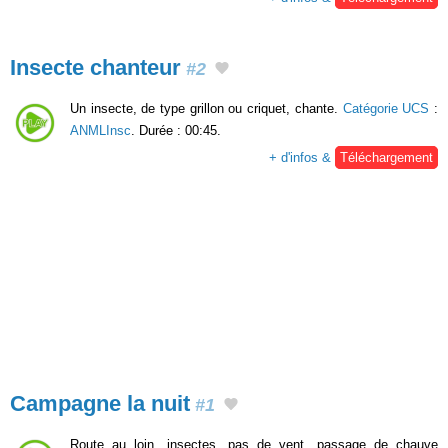
Insecte chanteur
#2
Un insecte, de type grillon ou criquet, chante.
Catégorie UCS
:
ANMLInsc
. Durée : 00:45.
+ d'infos &
Téléchargement
Campagne la nuit
#1
Route au loin, insectes, pas de vent, passage de chauve