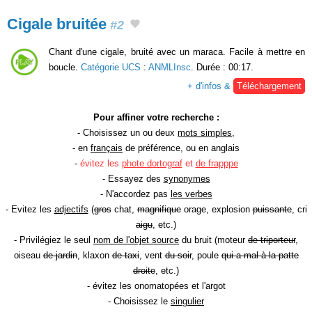
Cigale bruitée
#2
Chant d'une cigale, bruité avec un maraca. Facile à mettre en
boucle.
Catégorie UCS
:
ANMLInsc
. Durée : 00:17.
+ d'infos &
Téléchargement
Pour affiner votre recherche :
- Choisissez un ou deux
mots simples
,
- en
français
de préférence, ou en anglais
-
évitez les
phote dortograf
et
de frapppe
- Essayez des
synonymes
- N'accordez pas
les verbes
- Evitez les
adjectifs
(
gros
chat,
magnifique
orage, explosion
puissante
, cri
aigu
, etc.)
- Privilégiez le seul
nom de l'objet source
du bruit (moteur
de triporteur
,
oiseau
de jardin
, klaxon
de taxi
, vent
du soir
, poule
qui a mal à la patte
droite
, etc.)
- évitez les onomatopées et l'argot
- Choisissez le
singulier