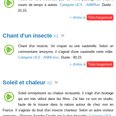
souris de temps à autres.
Catégorie UCS
:
AMBRurl
. Durée :
01:15.
+ d'infos &
Téléchargement
Chant d'un insecte
#1
Chant d'un insecte. Un criquet ou une sauterelle. Selon un
commentaire anonyme, il s'agirait d'une sauterelle verte mâle.
Catégorie UCS
:
ANMLInsc
. Durée : 00:23.
+ d'infos &
Téléchargement
Soleil et chaleur
#2
Soleil omniprésent ou chaleur écrasante, il s'agit d'un bruitage
qui est très utilisé dans les films. J'ai fais ce son en studio,
faute de le trouver dans la nature autour de chez moi en
France. Il s'agirais du bruit d'un insecte chanteur. Selon un autre visiteur
anonyme : l'Arizona Apache Cicada est la plus bruyante.
Catégorie UCS
: