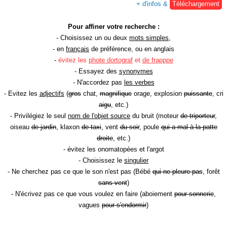
+ d'infos &
Téléchargement
Pour affiner votre recherche :
- Choisissez un ou deux
mots simples
,
- en
français
de préférence, ou en anglais
-
évitez les
phote dortograf
et
de frapppe
- Essayez des
synonymes
- N'accordez pas
les verbes
- Evitez les
adjectifs
(
gros
chat,
magnifique
orage, explosion
puissante
, cri
aigu
, etc.)
- Privilégiez le seul
nom de l'objet source
du bruit (moteur
de triporteur
,
oiseau
de jardin
, klaxon
de taxi
, vent
du soir
, poule
qui a mal à la patte
droite
, etc.)
- évitez les onomatopées et l'argot
- Choisissez le
singulier
- Ne cherchez pas ce que le son n'est pas (Bébé
qui ne pleure pas
, forêt
sans vent
)
- N'écrivez pas ce que vous voulez en faire (aboiement
pour sonnerie
,
vagues
pour s'endormir
)