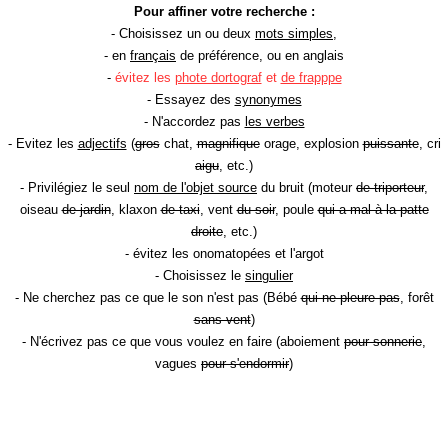
Pour affiner votre recherche :
- Choisissez un ou deux
mots simples
,
- en
français
de préférence, ou en anglais
-
évitez les
phote dortograf
et
de frapppe
- Essayez des
synonymes
- N'accordez pas
les verbes
- Evitez les
adjectifs
(
gros
chat,
magnifique
orage, explosion
puissante
, cri
aigu
, etc.)
- Privilégiez le seul
nom de l'objet source
du bruit (moteur
de triporteur
,
oiseau
de jardin
, klaxon
de taxi
, vent
du soir
, poule
qui a mal à la patte
droite
, etc.)
- évitez les onomatopées et l'argot
- Choisissez le
singulier
- Ne cherchez pas ce que le son n'est pas (Bébé
qui ne pleure pas
, forêt
sans vent
)
- N'écrivez pas ce que vous voulez en faire (aboiement
pour sonnerie
,
vagues
pour s'endormir
)