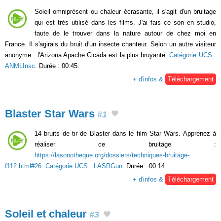
Soleil omniprésent ou chaleur écrasante, il s'agit d'un bruitage
qui est très utilisé dans les films. J'ai fais ce son en studio,
faute de le trouver dans la nature autour de chez moi en
France. Il s'agirais du bruit d'un insecte chanteur. Selon un autre visiteur
anonyme : l'Arizona Apache Cicada est la plus bruyante.
Catégorie UCS
:
ANMLInsc
. Durée : 00:45.
+ d'infos &
Téléchargement
Blaster Star Wars
#1
14 bruits de tir de Blaster dans le film Star Wars. Apprenez à
réaliser ce bruitage :
https://lasonotheque.org/dossiers/techniques-bruitage-
f112.html#26
.
Catégorie UCS
:
LASRGun
. Durée : 00:14.
+ d'infos &
Téléchargement
Soleil et chaleur
#3