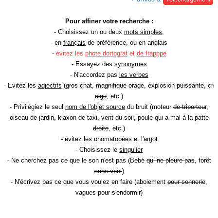
Pour affiner votre recherche :
- Choisissez un ou deux
mots simples
,
- en
français
de préférence, ou en anglais
-
évitez les
phote dortograf
et
de frapppe
- Essayez des
synonymes
- N'accordez pas
les verbes
- Evitez les
adjectifs
(
gros
chat,
magnifique
orage, explosion
puissante
, cri
aigu
, etc.)
- Privilégiez le seul
nom de l'objet source
du bruit (moteur
de triporteur
,
oiseau
de jardin
, klaxon
de taxi
, vent
du soir
, poule
qui a mal à la patte
droite
, etc.)
- évitez les onomatopées et l'argot
- Choisissez le
singulier
- Ne cherchez pas ce que le son n'est pas (Bébé
qui ne pleure pas
, forêt
sans vent
)
- N'écrivez pas ce que vous voulez en faire (aboiement
pour sonnerie
,
vagues
pour s'endormir
)