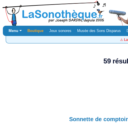
Menu ⏷
Boutique
Jeux sonores
Musée des Sons Disparus
⚠️
La
59 résu
Sonnette de comptoir