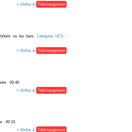
+ d'infos &
Téléchargement
 hôtels ou les bars.
Catégorie UCS
:
+ d'infos &
Téléchargement
urée : 00:40.
+ d'infos &
Téléchargement
e : 00:10.
+ d'infos &
Téléchargement