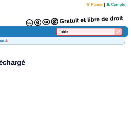
🛒 Panier
|
👤 Compte
on
⚠️
léchargé