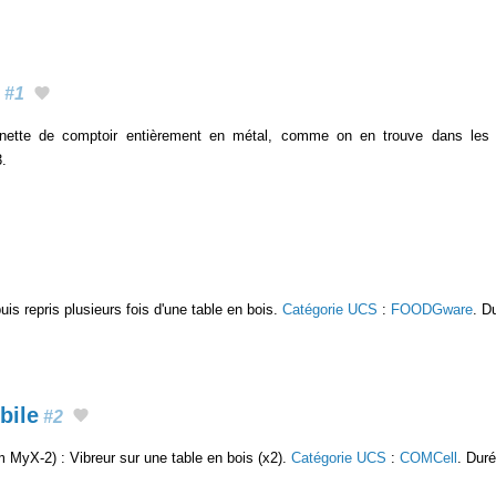
#1
nette de comptoir entièrement en métal, comme on en trouve dans les
3.
uis repris plusieurs fois d'une table en bois.
Catégorie UCS
:
FOODGware
. D
bile
#2
MyX-2) : Vibreur sur une table en bois (x2).
Catégorie UCS
:
COMCell
. Duré