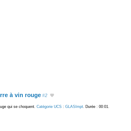
rre à vin rouge
#2
ouge qui se choquent.
Catégorie UCS
:
GLASImpt
. Durée : 00:01.