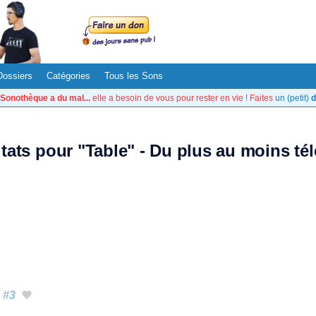
Dossiers
Catégories
Tous les Sons
Sonothèque a du mal...
elle a besoin de vous pour rester en vie ! Faites
un (petit)
d
ltats pour "Table" - Du plus au moins té
#3