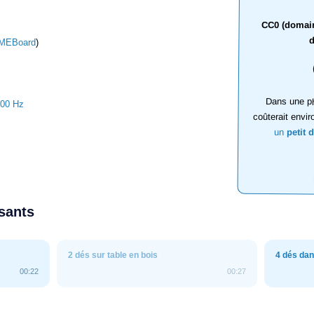
CC0 (domaine
d
MEBoard
)
Dans une ph
000 Hz
coûterait envir
un
petit 
ssants
2 dés sur table en bois
4 dés dan
00:22
00:27