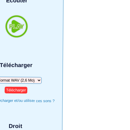
Écouter
Télécharger
harger
harger et/ou utiliser ces sons ?
Droit