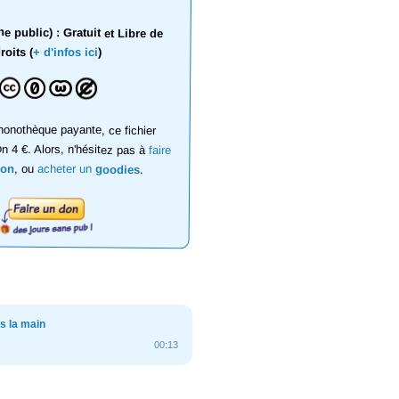
 public) : Gratuit et Libre de
roits (
+ d'infos ici
)
onothèque payante, ce fichier
on 4 €. Alors, n'hésitez pas à
faire
don
, ou
acheter un
goodies
.
s la main
00:13