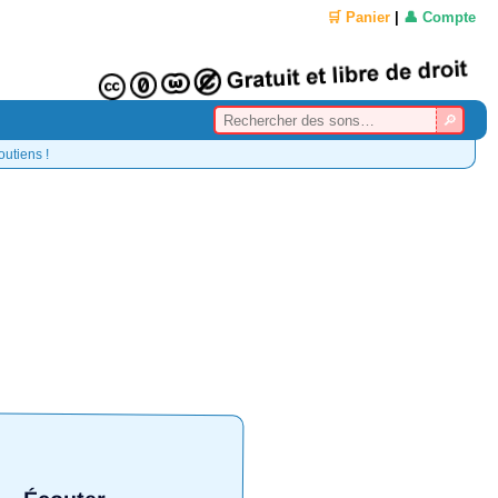
🛒 Panier
|
👤 Compte
outiens !