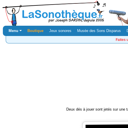
Menu ⏷
Boutique
Jeux sonores
Musée des Sons Disparus
Faites 
Deux dés à jouer sont jetés sur une t