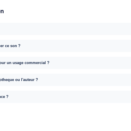
on
uer ce son ?
e pour un usage commercial ?
otheque ou l'auteur ?
nce ?