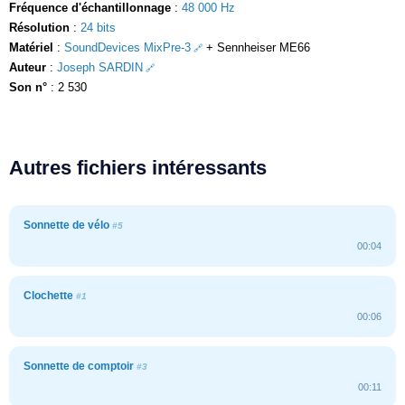
Fréquence d'échantillonnage
:
48 000 Hz
Résolution
:
24 bits
Matériel
:
SoundDevices MixPre-3
+ Sennheiser ME66
Auteur
:
Joseph SARDIN
Son n°
: 2 530
Autres fichiers intéressants
Sonnette de vélo
#5
00:04
Clochette
#1
00:06
Sonnette de comptoir
#3
00:11