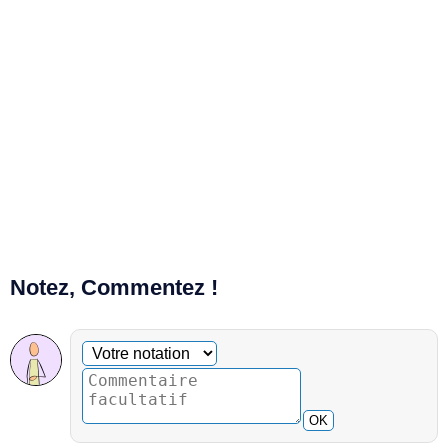
Notez, Commentez !
Commentaire facultatif
Votre notation
OK