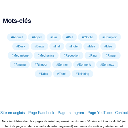
Mots-clés
#Accueil
#Appel
#Bar
#Bell
#Cloche
#Comptoir
#Desk
#Dings
#Hall
#Hotel
#Idea
#Idee
#Mecanique
#Mechanics
#Reception
#Ring
#Ringer
#Ringing
#Ringout
#Sonner
#Sonnerie
#Sonnette
#Table
#Think
#Thinking
Site en anglais
-
Page Facebook
-
Page Instagram
-
Page YouTube
-
Contact
Tous les fichiers dont les pages de téléchargement mentionnent "Gratuit et Libre de droits" (en
haut de page ou dans le cadre de téléchargement) sont mis à disposition gratuitement et