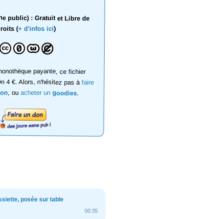
 public) : Gratuit et Libre de
roits (
+ d'infos ici
)
onothèque payante, ce fichier
on 4 €. Alors, n'hésitez pas à
faire
don
, ou
acheter un
goodies
.
siette, posée sur table
00:35