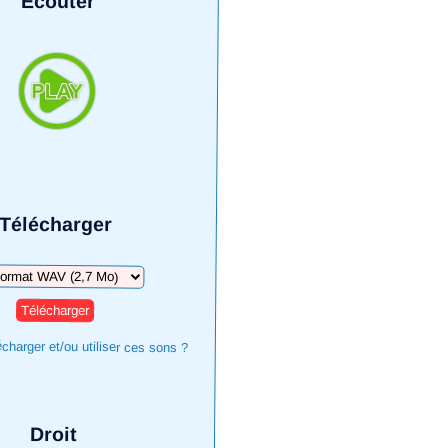
Écouter
Télécharger
harger
harger et/ou utiliser ces sons ?
Droit