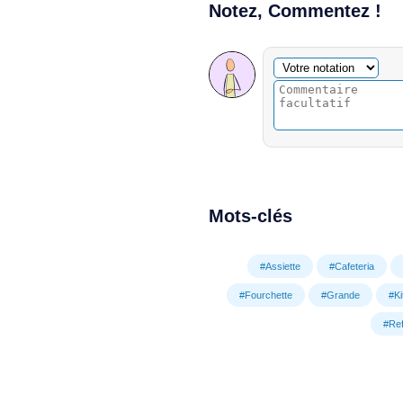
Notez, Commentez !
Commentaire facultatif
Votre notation
Mots-clés
#Assiette
#Cafeteria
#Fourchette
#Grande
#Ki
#Ref