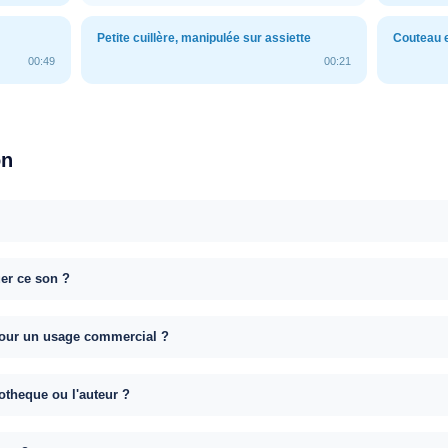
Petite cuillère, manipulée sur assiette
Couteau e
00:49
00:21
on
uer ce son ?
e pour un usage commercial ?
otheque ou l'auteur ?