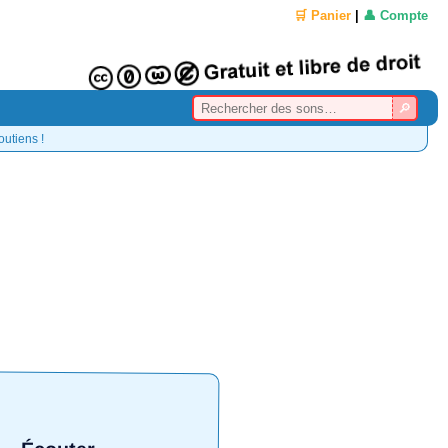
🛒 Panier
|
👤 Compte
outiens !