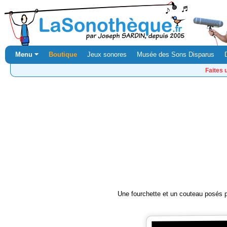
Menu ⏷
Boutique
Jeux sonores
Musée des Sons Disparus
Faites 
Une fourchette et un couteau posés pu