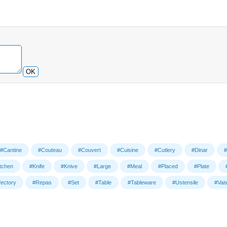
OK
#Cantine
#Couteau
#Couvert
#Cuisine
#Cutlery
#Dinar
#
tchen
#Knife
#Knive
#Large
#Meal
#Placed
#Plate
ectory
#Repas
#Set
#Table
#Tableware
#Ustensile
#Vais