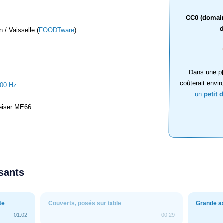
CC0 (domaine
d
 / Vaisselle (
FOODTware
)
Dans une ph
coûterait envir
000 Hz
un
petit 
iser ME66
ssants
te
Couverts, posés sur table
Grande as
01:02
00:29