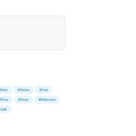
Diner
#Dishes
#Fork
#Pose
#Poser
#Refectoire
selle