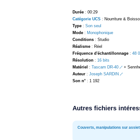
Durée
: 00:29
Catégorie UCS
: Nourriture & Boisson
Type
:
Son seul
Mode
:
Monophonique
Conditions
: Studio
Réalisme
: Réel
Fréquence d'échantillonnage
:
48 
Résolution
:
16 bits
Matériel
:
Tascam DR-40
+ Sennhe
Auteur
:
Joseph SARDIN
Son n°
: 1 192
Autres fichiers intére
Couverts, manipulations sur assiet