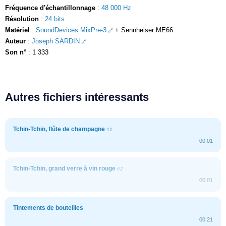
Fréquence d'échantillonnage
:
48 000 Hz
Résolution
:
24 bits
Matériel
:
SoundDevices MixPre-3
+ Sennheiser ME66
Auteur
:
Joseph SARDIN
Son n°
: 1 333
Autres fichiers intéressants
Tchin-Tchin, flûte de champagne
#1
00:01
Tchin-Tchin, grand verre à vin rouge
#2
00:01
Tintements de bouteilles
00:21