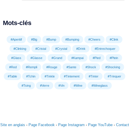
Mots-clés
#Aperitif
#Big
#Bump
#Bumping
#Cheers
#Clink
#Clinking
#Cristal
#Crystal
#Drink
#Entrechoquer
#Glass
#Glasse
#Grand
#Kampai
#Pied
#Plein
#Red
#Rempli
#Rouge
#Sante
#Shock
#Shocking
#Table
#Tchin
#Tinkle
#Tintement
#Tinter
#Trinquer
#Tsing
#Verre
#Vin
#Wine
#Wineglass
Site en anglais
-
Page Facebook
-
Page Instagram
-
Page YouTube
-
Contact