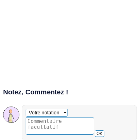
Notez, Commentez !
Commentaire facultatif
Votre notation
OK