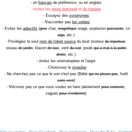
- en
français
de préférence, ou en anglais
-
évitez les
phote dortograf
et
de frapppe
- Essayez des
synonymes
- N'accordez pas
les verbes
- Evitez les
adjectifs
(
gros
chat,
magnifique
orage, explosion
puissante
, cri
aigu
, etc.)
- Privilégiez le seul
nom de l'objet source
du bruit (moteur
de triporteur
,
oiseau
de jardin
, klaxon
de taxi
, vent
du soir
, poule
qui a mal à la patte
droite
, etc.)
- évitez les onomatopées et l'argot
- Choisissez le
singulier
- Ne cherchez pas ce que le son n'est pas (Bébé
qui ne pleure pas
, forêt
sans vent
)
- N'écrivez pas ce que vous voulez en faire (aboiement
pour sonnerie
,
vagues
pour s'endormir
)