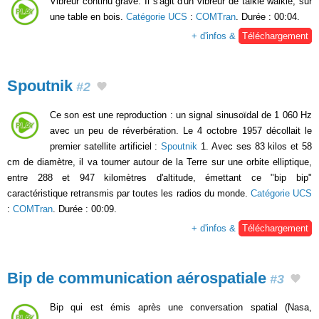
Vibreur continu grave. Il s'agit d'un vibreur de talkie walkie, sur
une table en bois.
Catégorie UCS
:
COMTran
. Durée : 00:04.
+ d'infos &
Téléchargement
Spoutnik
#2
Ce son est une reproduction : un signal sinusoïdal de 1 060 Hz
avec un peu de réverbération. Le 4 octobre 1957 décollait le
premier satellite artificiel :
Spoutnik
1. Avec ses 83 kilos et 58
cm de diamètre, il va tourner autour de la Terre sur une orbite elliptique,
entre 288 et 947 kilomètres d'altitude, émettant ce "bip bip"
caractéristique retransmis par toutes les radios du monde.
Catégorie UCS
:
COMTran
. Durée : 00:09.
+ d'infos &
Téléchargement
Bip de communication aérospatiale
#3
Bip qui est émis après une conversation spatial (Nasa,