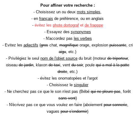
Pour affiner votre recherche :
- Choisissez un ou deux
mots simples
,
- en
français
de préférence, ou en anglais
-
évitez les
phote dortograf
et
de frapppe
- Essayez des
synonymes
- N'accordez pas
les verbes
- Evitez les
adjectifs
(
gros
chat,
magnifique
orage, explosion
puissante
, cri
aigu
, etc.)
- Privilégiez le seul
nom de l'objet source
du bruit (moteur
de triporteur
,
oiseau
de jardin
, klaxon
de taxi
, vent
du soir
, poule
qui a mal à la patte
droite
, etc.)
- évitez les onomatopées et l'argot
- Choisissez le
singulier
- Ne cherchez pas ce que le son n'est pas (Bébé
qui ne pleure pas
, forêt
sans vent
)
- N'écrivez pas ce que vous voulez en faire (aboiement
pour sonnerie
,
vagues
pour s'endormir
)