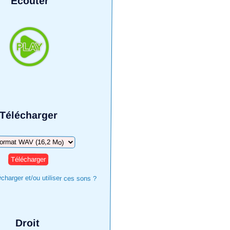
Écouter
Télécharger
harger
harger et/ou utiliser ces sons ?
Droit