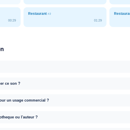
Restaurant
Restaura
#3
00:29
01:29
on
uer ce son ?
e pour un usage commercial ?
otheque ou l'auteur ?