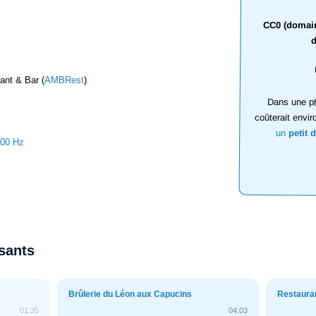
CC0 (domaine
d
ant & Bar (
AMBRest
)
Dans une ph
coûterait envir
un
petit 
100 Hz
ssants
Brûlerie du Léon aux Capucins
Restaura
01:35
04:03