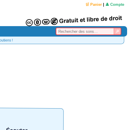
🛒 Panier
|
👤 Compte
outiens !