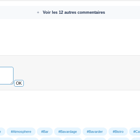
Voir les 12 autres commentaires
OK
e
#Atmosphere
#Bar
#Bavardage
#Bavarder
#Bistro
#Ca