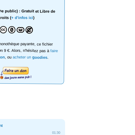
 public) : Gratuit et Libre de
roits (
+ d'infos ici
)
onothèque payante, ce fichier
on 9 €. Alors, n'hésitez pas à
faire
don
, ou
acheter un
goodies
.
nt
01:30