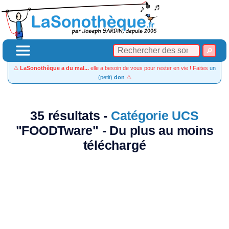
⚠️
LaSonothèque a du mal...
elle a besoin de vous pour rester en vie ! Faites
un
(petit)
don
⚠️
35 résultats -
Catégorie UCS
"FOODTware" - Du plus au moins
téléchargé