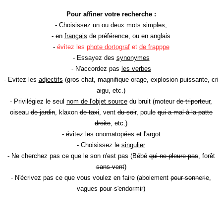
Pour affiner votre recherche :
- Choisissez un ou deux
mots simples
,
- en
français
de préférence, ou en anglais
-
évitez les
phote dortograf
et
de frapppe
- Essayez des
synonymes
- N'accordez pas
les verbes
- Evitez les
adjectifs
(
gros
chat,
magnifique
orage, explosion
puissante
, cri
aigu
, etc.)
- Privilégiez le seul
nom de l'objet source
du bruit (moteur
de triporteur
,
oiseau
de jardin
, klaxon
de taxi
, vent
du soir
, poule
qui a mal à la patte
droite
, etc.)
- évitez les onomatopées et l'argot
- Choisissez le
singulier
- Ne cherchez pas ce que le son n'est pas (Bébé
qui ne pleure pas
, forêt
sans vent
)
- N'écrivez pas ce que vous voulez en faire (aboiement
pour sonnerie
,
vagues
pour s'endormir
)